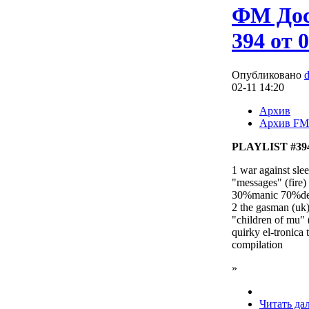
ФМ Дос
394 от 
Опубликовано
02-11 14:20
Архив
Архив FM
PLAYLIST #394
1 war against sle
"messages" (fire)
30%manic 70%de
2 the gasman (u
"children of mu" 
quirky el-tronica 
compilation
»
Читать да