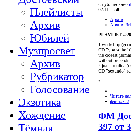
Опубликовано
Плейлисты
02-11 15:40
Архив
Архив
Архив FM
Юбилей
PLAYLIST #398 
1 workshop (germ
Музпросвет
CD "yog sothoth"
the closest german
Архив
without pretendi
2 juana molina (u
CD "segundo" (d
Рубрикатор
»
Голосование
Читать да
Экзотика
файлов: 2
Хождение
ФМ Дос
397 от 
Тёмная