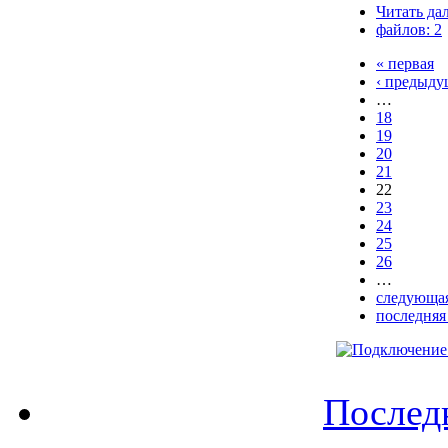
Читать да
файлов: 2
« первая
‹ предыду
…
18
19
20
21
22
23
24
25
26
…
следующая
последняя
Послед