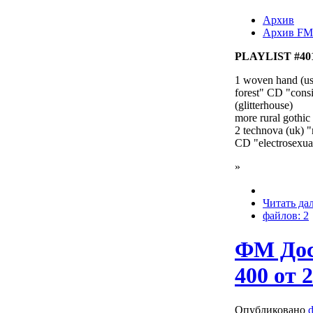
Архив
Архив FM
PLAYLIST #401 
1 woven hand (us
forest" CD "consi
(glitterhouse)
more rural gothic
2 technova (uk) "
CD "electrosexua
»
Читать да
файлов: 2
ФМ Дос
400 от 2
Опубликовано