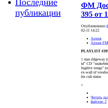
Последние
ФМ Дос
публикации
395 от 
Опубликовано
02-11 14:22
Архив
Архив FM
PLAYLIST #395
1 stan ridgeway (
id" CD "snakebite
fugitive songs" (r
ex-wall of voodo
his cult status
»
Читать да
файлов: 2