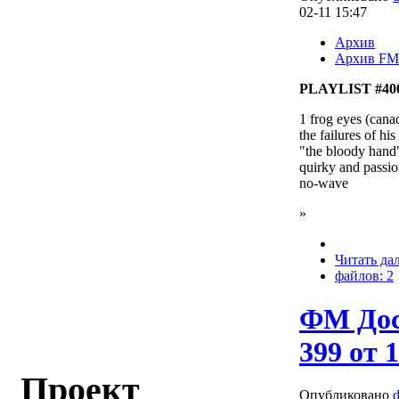
02-11 15:47
Архив
Архив FM
PLAYLIST #400 
1 frog eyes (cana
the failures of h
"the bloody hand
quirky and passio
no-wave
»
Читать да
файлов: 2
ФМ Дос
399 от 1
Проект
Опубликовано