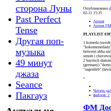
сторона Луны
Опубликовано
02-11 15:35
Past Perfect
Архив
Архив FM
Tense
PLAYLIST #397
Другая поп-
1 komeda (swede
"kokomemedada" 
музыка
between abba and 
umom i chuvstv
49 минут
2 bayrisch diaton
(germany) "dem
"sagenlieb" (lawi
джаза
»
Seance
Читать да
Пакгауз
файлов: 2
ФМ Дос