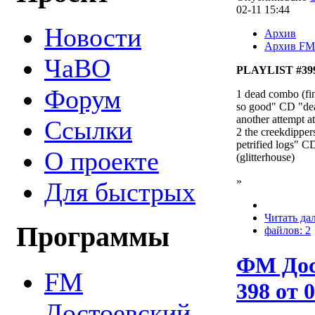
02-11 15:44
Новости
Архив
Архив FM
ЧаВО
PLAYLIST #399 
Форум
1 dead combo (fin
so good" CD "de
another attempt at
Ссылки
2 the creekdipper
petrified logs" C
О проекте
(glitterhouse)
»
Для быстрых
Читать да
Программы
файлов: 2
ФМ Дос
FM
398 от 0
Достоевский