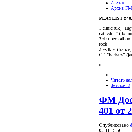
Архив
Архив FM
PLAYLIST #402
1 clinic (uk) "au
cathedral" (domi
3rd superb album o
rock
2 ez3kiel (france
CD "barbary" (jar
»
Читать да
файлов: 2
ФМ Дос
401 от 2
Опубликовано
02-11 15:50