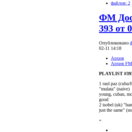
файлов: 2
ФМ Дос
393 от 
Опубликовано
02-11 14:18
Архив
Архив FM
PLAYLIST #393
1 raul paz (cuba/
"mulata" (naive)
young, cuban, mo
good
2 isobel (uk) "ba
just the same" (s
»