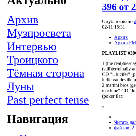
Актуально
396 от 
Архив
Опубликовано
02-11 15:31
Музпросвета
Архив
Интервью
Архив FM
PLAYLIST #396
Троицкого
1 (the real)tuesda
(still)terminally 
Тёмная сторона
CD "i, lucifer" (p
indie vaudeville po
Луны
2 martini bros (g
machine" CD "lo
Past perfect tense
(poker flat)
»
Навигация
Читать да
файлов: 2