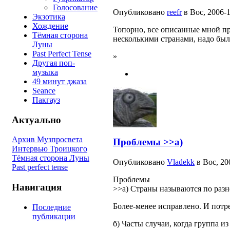
Голосование
Опубликовано
reefr
в Вос, 2006-1
Экзотика
Хождение
Топорно, все описанные мной п
Тёмная сторона
несколькими странами, надо был
Луны
Past Perfect Tense
»
Другая поп-
музыка
49 минут джаза
Seance
Пакгауз
Актуально
Архив Музпросвета
Проблемы >>а)
Интервью Троицкого
Тёмная сторона Луны
Опубликовано
Vladekk
в Вос, 20
Past perfect tense
Проблемы
Навигация
>>а) Страны называются по разно
Более-менее исправлено. И потре
Последние
публикации
б) Часты случаи, когда группа и