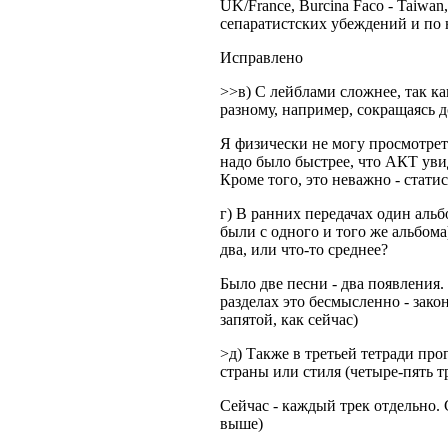
UK/France, Burcina Faco - Taiwan
сепаратистских убеждений и по на
Исправлено
>>в) С лейблами сложнее, так ка
разному, например, сокращаясь д
Я физически не могу просмотреть 
надо было быстрее, что АКТ уви
Кроме того, это неважно - стати
г) В ранних передачах один альб
были с одного и того же альбома)
два, или что-то среднее?
Было две песни - два появления.
разделах это бесмысленно - зако
запятой, как сейчас)
>д) Также в третьей тетради пр
страны или стиля (четыре-пять т
Сейчас - каждый трек отдельно. 
выше)