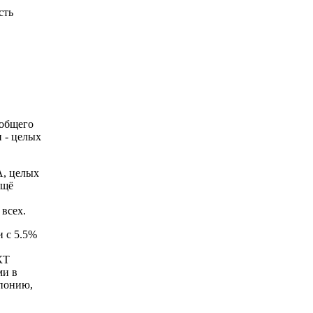
сть
 общего
н - целых
А, целых
ещё
всех.
 с 5.5%
КТ
ми в
Японию,