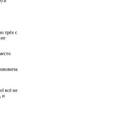
9) и
о трёх с
 не
место
Кивовича
el всё не
, и