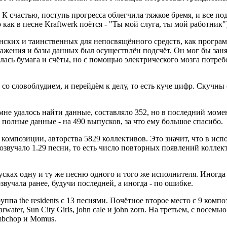
 К счастью, поступь прогресса облегчила тяжкое бремя, и все по
как в песне Kraftwerk поётся - "Ты мой слуга, ты мой работник"
ских и таинственных для непосвящённого средств, как прогр
ражения и базы данных был осуществлён подсчёт. Он мог бы зан
лась бумага и счёты, но с помощью электрического мозга потреб
со словоблудием, и перейдём к делу, то есть куче цифр. Скучны
мне удалось найти данные, составляло 352, но в последний моме
полные данные - на 490 выпусков, за что ему большое спасибо.
 композиции, авторства 5829 коллективов. Это значит, что в ис
озвучало 1.29 песни, то есть число повторных появлений коллек
сках одну и ту же песню одного и того же исполнителя. Иногда
звучала ранее, будучи последней, а иногда - по ошибке.
ппа the residents с 13 песнями. Почётное второе место с 9 комп
rwater, Sun City Girls, john cale и john zorn. На третьем, с восемью
ambchop и Momus.