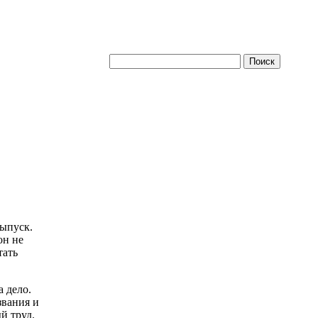
выпуск.
он не
тать
а дело.
звания и
й труд.