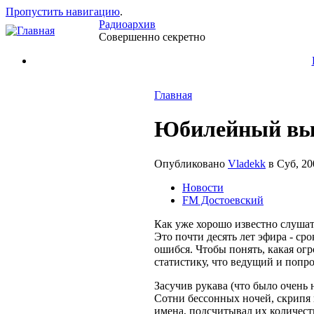
Пропустить навигацию
.
Радиоархив
Совершенно секретно
Главная
Юбилейный вып
Опубликовано
Vladekk
в Суб, 20
Новости
FM Достоевский
Как уже хорошо известно слушат
Это почти десять лет эфира - ср
ошибся. Чтобы понять, какая огр
статистику, что ведущий и попр
Засучив рукава (что было очень 
Сотни бессонных ночей, скрипя 
имена, подсчитывал их количест