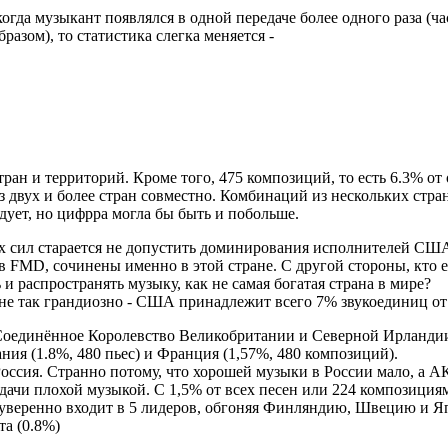
когда музыкант появлялся в одной передаче более одного раза (ча
разом), то статистика слегка меняется -
ран и территорий. Кроме того, 475 композиций, то есть 6.3% от
з двух и более стран совместно. Комбинаций из нескольких стра
дует, но цифрра могла бы быть и побольше.
ех сил старается не допустить доминирования исполнителей СШ
 FMD, сочинены именно в этой стране. С другой стороны, кто 
и распространять музыку, как не самая богатая страна в мире?
не так грандиозно - США принадлежит всего 7% звукоединиц от 
оединённое Королевство Великобритании и Северной Ирландии
ания (1.8%, 480 пьес) и Франция (1,57%, 480 композиций).
Россия. Странно потому, что хорошей музыки в России мало, а А
едачи плохой музыкой. С 1,5% от всех песен или 224 композиция
уверенно входит в 5 лидеров, обгоняя Финляндию, Швецию и 
та (0.8%)