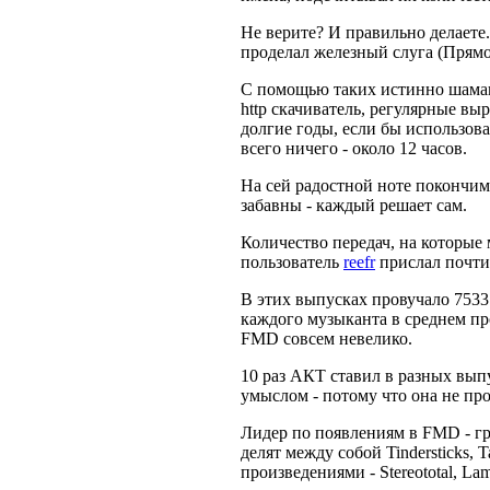
Не верите? И правильно делаете.
проделал железный слуга (Прямо 
С помощью таких истинно шаман
http скачиватель, регулярные вы
долгие годы, если бы использова
всего ничего - около 12 часов.
На сей радостной ноте покончим 
забавны - каждый решает сам.
Количество передач, на которые 
пользователь
reefr
прислал почти 
В этих выпусках провучало 7533
каждого музыканта в среднем пр
FMD совсем невелико.
10 раз АКТ ставил в разных выпу
умыслом - потому что она не про
Лидер по появлениям в FMD - гру
делят между собой Tindersticks, Ta
произведениями - Stereototal, L