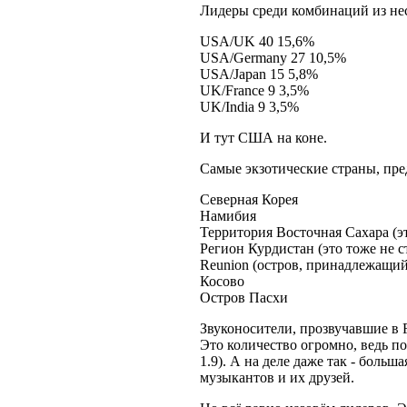
Лидеры среди комбинаций из нес
USA/UK 40 15,6%
USA/Germany 27 10,5%
USA/Japan 15 5,8%
UK/France 9 3,5%
UK/India 9 3,5%
И тут США на коне.
Самые экзотические страны, пр
Северная Корея
Намибия
Территория Восточная Сахара (эт
Регион Курдистан (это тоже не с
Reunion (остров, принадлежащи
Косово
Остров Пасхи
Звуконосители, прозвучавшие в
Это количество огромно, ведь по
1.9). А на деле даже так - боль
музыкантов и их друзей.