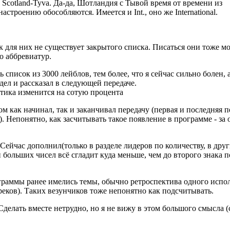
, Scotland-Tyva. Да-да, Шотландия с Тывой время от времени из
строению обособляются. Имеется и Int., оно же International.
к для них не существует закрытого списка. Писаться они тоже мо
о аббревиатур.
список из 3000 лейблов, тем более, что я сейчас сильно болен, 
дел и рассказал в следующей передаче.
стика изменится на сотую процента
ом как начинал, так и заканчивал передачу (первая и последняя п
. Непонятно, как засчитывать такое появление в программе - за о
 Сейчас дополнил(только в разделе лидеров по количеству, в дру
н больших чисел всё сгладит куда меньше, чем до второго знака п
ограммы ранее имелись темы, обычно ретроспектива одного испо
реков). Таких везунчиков тоже непонятно как подсчитывать.
Сделать вместе нетрудно, но я не вижу в этом большого смысла (