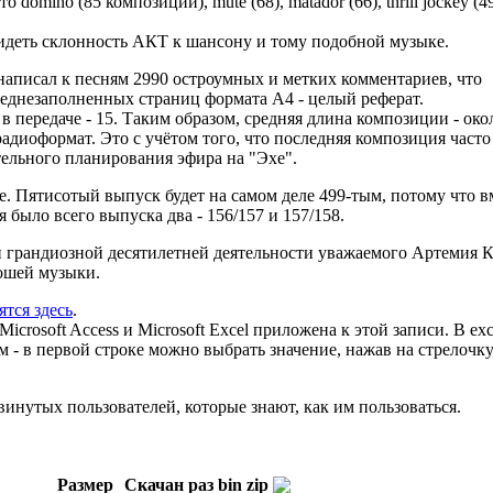
 domino (85 композиций), mute (68), matador (66), thrill jockey (4
идеть склонность АКТ к шансону и тому подобной музыке.
написал к песням 2990 остроумных и метких комментариев, что
реднезаполненных страниц формата A4 - целый реферат.
 передаче - 15. Таким образом, средняя длина композиции - окол
адиоформат. Это с учётом того, что последняя композиция часто
тельного планирования эфира на "Эхе".
е. Пятисотый выпуск будет на самом деле 499-тым, потому что в
я было всего выпуска два - 156/157 и 157/158.
и грандиозной десятилетней деятельности уважаемого Артемия 
ошей музыки.
ятся здесь
.
icrosoft Access и Microsoft Excel приложена к этой записи. В exc
ом - в первой строке можно выбрать значение, нажав на стрелочку
инутых пользователей, которые знают, как им пользоваться.
Размер
Скачан раз
bin
zip