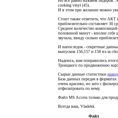
Но всё равно назовём лидеров. Это
cooking vinyl (45).
И в этом при желании можно ув
Стоит также отметить, что АКТ 
приблизительно составляет 30 с
Среднее количество композиций в
половиной минут - вполне себе р
звучала, ввиду сильно приблизи
И напоследок - секретные данны
выпусков 156,157 и 158 из-за сбо
Надеюсь, вам понравились итог
Троицкого по продвижению хор
Сырые данные статистики
наход
База данных передач в форматах M
очень красиво, но зато с фильтр
отфильтровать по нему.
Файл MS Access только для продв
Всегда ваш, Vladekk
Файл