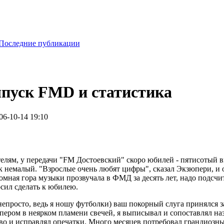
Последние публикации
уск FMD и статистика
06-10-14 19:10
елям, у передачи "FM Достоевский" скоро юбилей - пятисотый 
ок немалый. "Взрослые очень любят цифры", сказал Экзюпери, и 
омная гора музыки прозвучала в ФМД за десять лет, надо подсчи
осил сделать к юбилею.
непросто, ведь я ношу футболки) ваш покорный слуга принялся з
пером в неярком пламени свечей, я выписывал и сопоставлял на
во и исправлял опечатки. Много месяцев потребовал грандиозны