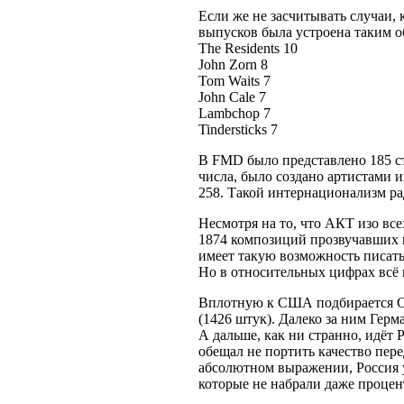
Если же не засчитывать случаи, 
выпусков была устроена таким об
The Residents 10
John Zorn 8
Tom Waits 7
John Cale 7
Lambchop 7
Tindersticks 7
В FMD было представлено 185 ст
числа, было создано артистами и
258. Такой интернационализм ра
Несмотря на то, что АКТ изо вс
1874 композиций прозвучавших в
имеет такую возможность писать 
Но в относительных цифрах всё 
Вплотную к США подбирается С
(1426 штук). Далеко за ним Герм
А дальше, как ни странно, идёт 
обещал не портить качество пер
абсолютном выражении, Россия 
которые не набрали даже процен