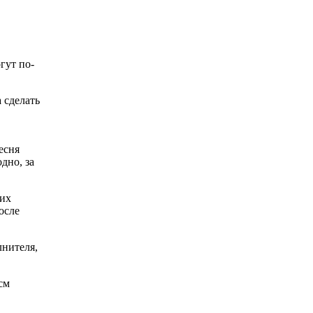
гут по-
а сделать
есня
дно, за
гих
осле
лнителя,
см