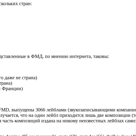
кольких стран:
едставленные в ФМД, по мнению интернета, таковы:
о даже не страна)
трана)
й Франции)
 FMD, выпущены 3066 лейблами (звукозаписывающими компания
лучается, что на один лейбл приходится лишь две композиции (т
шая часть композиций издана на никому неизвестных лейблах сами