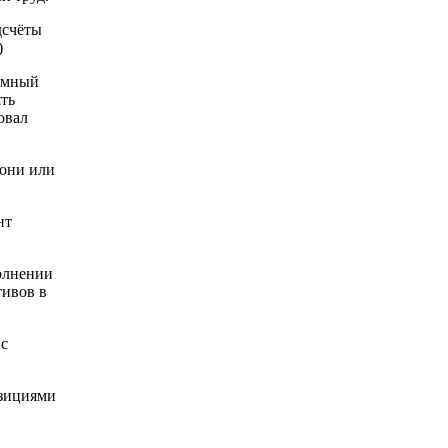
дсчёты
)
аммный
ять
овал
 они или
нт
полнении
тивов в
 с
озициями