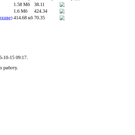
1.58 Мб
38.11
1.6 Мб
424.34
рхиве)
414.68 кб
70.35
6-10-15 09:17.
ю работу.