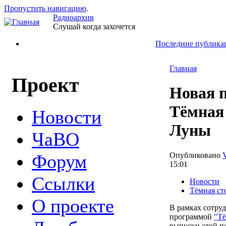
Пропустить навигацию
.
Радиоархив
Слушай когда захочется
Последние публика
Главная
Проект
Новая 
Тёмная
Новости
Луны
ЧаВО
Опубликовано
Форум
15:01
Ссылки
Новости
Тёмная ст
О проекте
В рамках сотру
программой
"Тё
выпуски этой пе