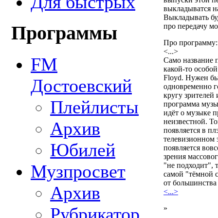
Для быстрых
выкладыватся н
Выкладывать бу
про передачу мо
Программы
Про программу:
<...>
FM
Само название 
какой-то особой
Floyd. Нужен б
Достоевский
одновременно 
кругу зрителей 
Плейлисты
программа музык
идёт о музыке 
неизвестной. То
Архив
появляется в пл
телевизионном 
Юбилей
появляется вовс
зрения массовог
Музпросвет
"не подходит", 
самой "тёмной 
от большинства 
Архив
<...>
Рубрикатор
»