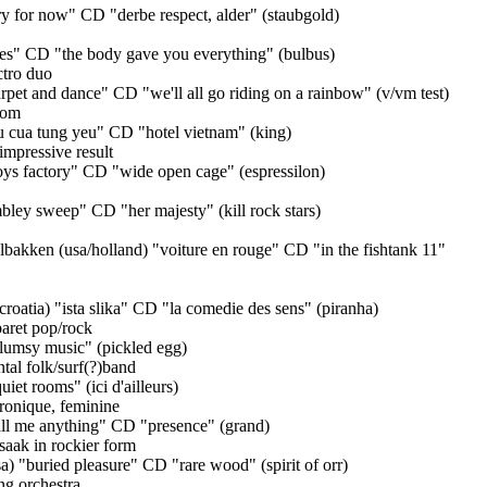
ry for now" CD "derbe respect, alder" (staubgold)
es" CD "the body gave you everything" (bulbus)
ctro duo
carpet and dance" CD "we'll all go riding on a rainbow" (v/vm test)
oom
eu cua tung yeu" CD "hotel vietnam" (king)
 impressive result
toys factory" CD "wide open cage" (espressilon)
mbley sweep" CD "her majesty" (kill rock stars)
olbakken (usa/holland) "voiture en rouge" CD "in the fishtank 11"
roatia) "ista slika" CD "la comedie des sens" (piranha)
baret pop/rock
clumsy music" (pickled egg)
tal folk/surf(?)band
uiet rooms" (ici d'ailleurs)
tronique, feminine
ll me anything" CD "presence" (grand)
saak in rockier form
) "buried pleasure" CD "rare wood" (spirit of orr)
ng orchestra