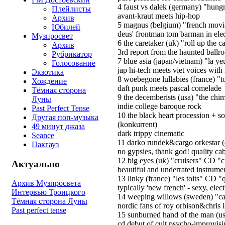
4 faust vs dalek (germany) "hung
Плейлисты
avant-kraut meets hip-hop
Архив
5 magnus (belgium) "french movi
Юбилей
deus' frontman tom barman in ele
Музпросвет
6 the caretaker (uk) "roll up the 
Архив
3rd report from the haunted ballr
Рубрикатор
7 blue asia (japan/vietnam) "la y
Голосование
jap hi-tech meets viet voices with
Экзотика
8 woebegone lullabies (france) "
Хождение
daft punk meets pascal comelade
Тёмная сторона
9 the decemberists (usa) "the chi
Луны
indie college baroque rock
Past Perfect Tense
10 the black heart procession + s
Другая поп-музыка
(konkurrent)
49 минут джаза
dark trippy cinematic
Seance
11 darko rundek&cargo orkestar (c
Пакгауз
no gypsies, thank god! quality ca
12 big eyes (uk) "cruisers" CD "
Актуально
beautiful and underrated instrumen
13 linky (france) "les toits" CD "q
Архив Музпросвета
typically 'new french' - sexy, elec
Интервью Троицкого
14 weeping willows (sweden) "ca
Тёмная сторона Луны
nordic fans of roy orbison&chris i
Past perfect tense
15 sunburned hand of the man (usa
cd debut of cult psycho-improvisi