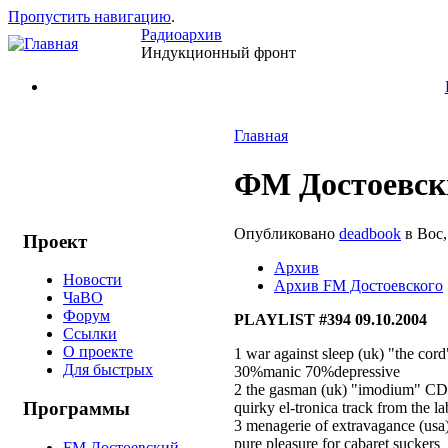
Пропустить навигацию
.
Радиоархив
Индукционный фронт
Главная
ФМ Достоевски
Опубликовано
deadbook
в Вос,
Проект
Архив
Новости
Архив FM Достоевского
ЧаВО
Форум
PLAYLIST #394 09.10.2004
Ссылки
О проекте
1 war against sleep (uk) "the cor
Для быстрых
30%manic 70%depressive
2 the gasman (uk) "imodium" CD 
Программы
quirky el-tronica track from the l
3 menagerie of extravagance (usa)
pure pleasure for cabaret suckers
FM Достоевский