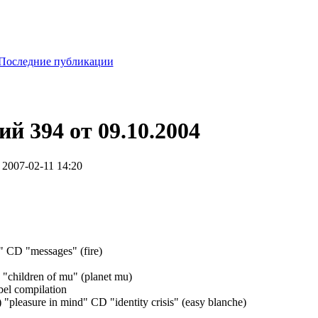
Последние публикации
й 394 от 09.10.2004
 2007-02-11 14:20
d" CD "messages" (fire)
"children of mu" (planet mu)
abel compilation
 "pleasure in mind" CD "identity crisis" (easy blanche)