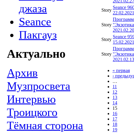
2021.02.2
джаза
Seance 96
Story
22.02.202
Seance
Программ
Story
"Экзотика
2021.02.2
Пакгауз
Seance 95
Story
15.02.202
Программ
Актуально
Story
"Экзотика
2021.02.1
Архив
« первая
‹ предыду
…
Музпросвета
11
12
Интервью
13
14
15
Троицкого
16
17
Тёмная сторона
18
19