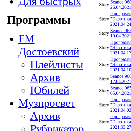
Для быстрых
Seance 96
Story
26.04.202
Программ
Программы
Story
"Экзотика
2021.04.2
Seance 96
Story
FM
19.04.202
Программ
Story
"Экзотика
Достоевский
2021.04.1
Программ
Плейлисты
Story
"Экзотика
2021.04.1
Архив
Seance 96
Story
12.04.202
Юбилей
Seance 96
Story
05.04.202
Музпросвет
Программ
Story
"Экзотика
2021.04.0
Архив
Программ
Story
"Экзотика
Рубрикатор
2021.03.2