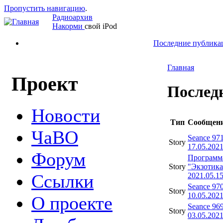
Пропустить навигацию
.
Радиоархив
Накорми
свой iPod
Последние публика
Главная
Проект
Послед
Новости
Тип
Сообщен
ЧаВО
Seance 97
Story
17.05.202
Форум
Программ
Story
"Экзотика
Ссылки
2021.05.1
Seance 97
Story
10.05.202
О проекте
Seance 96
Story
03.05.202