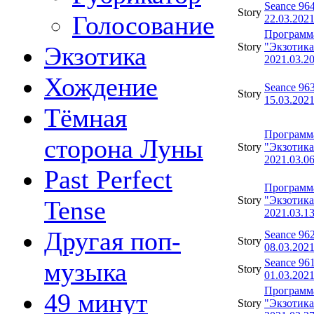
Seance 96
Story
Голосование
22.03.202
Программ
Story
"Экзотика
Экзотика
2021.03.2
Хождение
Seance 96
Story
15.03.202
Тёмная
Программ
сторона Луны
Story
"Экзотика
2021.03.0
Past Perfect
Программ
Story
"Экзотика
Tense
2021.03.1
Другая поп-
Seance 96
Story
08.03.202
Seance 96
музыка
Story
01.03.202
Программ
49 минут
Story
"Экзотика