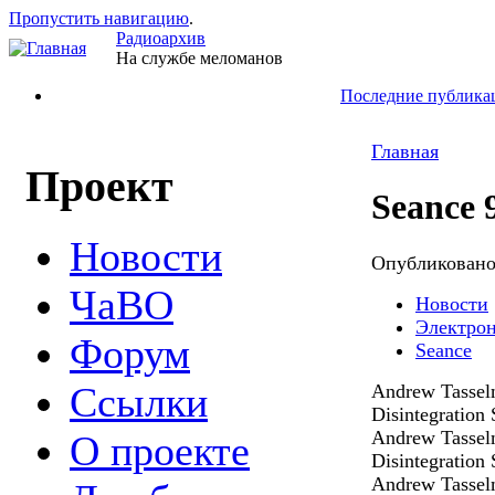
Пропустить навигацию
.
Радиоархив
На службе меломанов
Последние публика
Главная
Проект
Seance 
Новости
Опубликован
ЧаВО
Новости
Электро
Форум
Seance
Ссылки
Andrew Tassel
Disintegration 
Andrew Tassel
О проекте
Disintegration 
Andrew Tassel