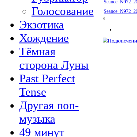
Seance_N972_20
Голосование
Seance_N972_20
»
Экзотика
Хождение
Тёмная
сторона Луны
Past Perfect
Tense
Другая поп-
музыка
49 минут