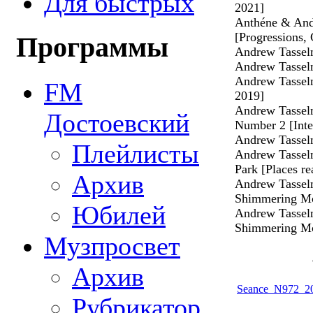
Для быстрых
2021]
Anthéne & And
[Progressions, 
Программы
Andrew Tassel
Andrew Tassel
Andrew Tasselm
FM
2019]
Andrew Tasselm
Достоевский
Number 2 [Inter
Andrew Tasselm
Плейлисты
Andrew Tassel
Park [Places re
Архив
Andrew Tassel
Shimmering M
Юбилей
Andrew Tassel
Shimmering M
Музпросвет
Архив
Seance_N972_20
Рубрикатор