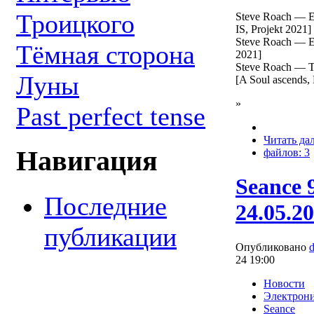
Троицкого
Steve Roach — Eq
IS, Projekt 2021]
Steve Roach — Em
Тёмная сторона
2021]
Steve Roach — Th
Луны
[A Soul ascends, 
»
Past perfect tense
Читать да
Навигация
файлов: 3
Seance 
Последние
24.05.2
публикации
Опубликовано
24 19:00
Новости
Электрон
Seance