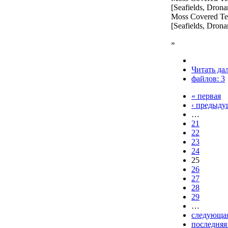
[Seafields, Dron
Moss Covered T
[Seafields, Dron
»
Читать да
файлов: 3
« первая
‹ предыду
…
21
22
23
24
25
26
27
28
29
…
следующая
последняя