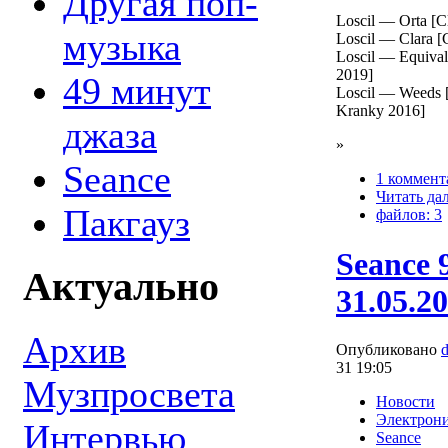
Другая поп-
Loscil — Orta [C
музыка
Loscil — Clara [
Loscil — Equival
2019]
49 минут
Loscil — Weeds 
Kranky 2016]
джаза
»
Seance
1 коммент
Читать да
Пакгауз
файлов: 3
Seance 
Актуально
31.05.2
Архив
Опубликовано
31 19:05
Музпросвета
Новости
Электрон
Интервью
Seance