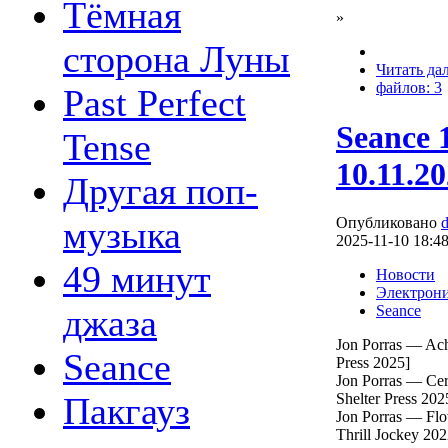
Тёмная
»
сторона Луны
Читать да
файлов: 3
Past Perfect
Seance 
Tense
10.11.2
Другая поп-
музыка
Опубликовано
2025-11-10 18:4
49 минут
Новости
Электрон
джаза
Seance
Jon Porras — Ach
Seance
Press 2025]
Jon Porras — Ce
Пакгауз
Shelter Press 202
Jon Porras — Flo
Thrill Jockey 202