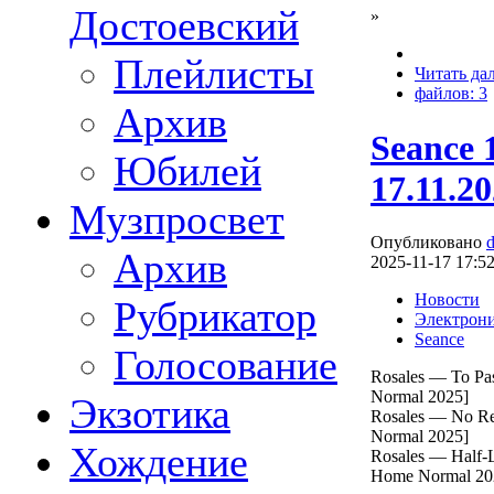
Достоевский
»
Плейлисты
Читать да
файлов: 3
Архив
Seance 
Юбилей
17.11.2
Музпросвет
Опубликовано
Архив
2025-11-17 17:5
Новости
Рубрикатор
Электрон
Seance
Голосование
Rosales — To Pa
Normal 2025]
Экзотика
Rosales — No Re
Normal 2025]
Хождение
Rosales — Half-L
Home Normal 20