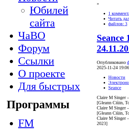
»
Юбилей
1 коммент
Читать да
сайта
файлов: 3
ЧаВО
Seance 
Форум
24.11.2
Ссылки
Опубликовано
2025-11-24 19:0
О проекте
Новости
Электрон
Для быстрых
Seance
Claire M Singer 
Программы
[Gleann Ciùin, T
Claire M Singer 
[Gleann Ciùin, T
Claire M Singer 
FM
2023]