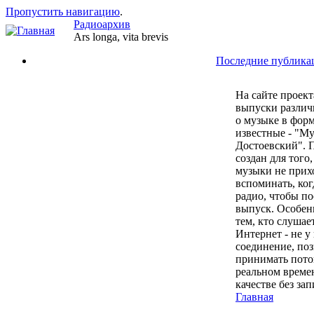
Пропустить навигацию
.
Радиоархив
Ars longa, vita brevis
Последние публика
На сайте проект
выпуски разли
о музыке в фор
известные - "М
Достоевский". 
создан для того
музыки не прих
вспоминать, ког
радио, чтобы п
выпуск. Особен
тем, кто слушае
Интернет - не у
соединение, по
принимать пото
реальном време
качестве без за
Главная