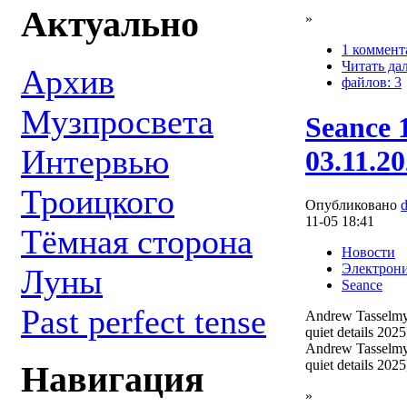
Актуально
»
1 коммент
Читать да
Архив
файлов: 3
Музпросвета
Seance 
Интервью
03.11.2
Троицкого
Опубликовано
11-05 18:41
Тёмная сторона
Новости
Электрон
Луны
Seance
Past perfect tense
Andrew Tasselmye
quiet details 2025
Andrew Tasselmy
quiet details 2025
Навигация
»