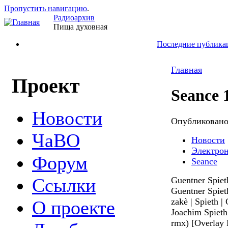
Пропустить навигацию
.
Радиоархив
Пища духовная
Последние публика
Главная
Проект
Seance 
Новости
Опубликован
ЧаВО
Новости
Электро
Форум
Seance
Ссылки
Guentner Spiet
Guentner Spiet
zakè | Spieth 
О проекте
Joachim Spiet
rmx) [Overlay 