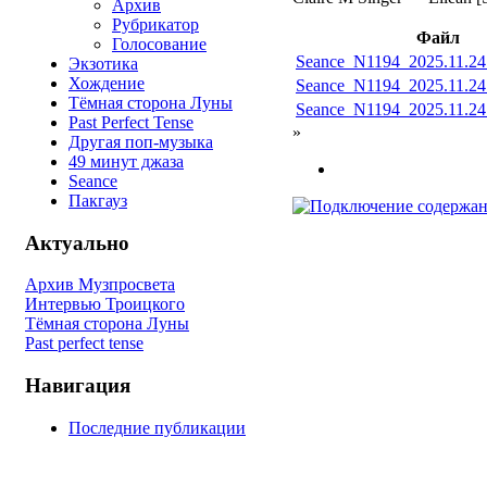
Архив
Рубрикатор
Файл
Голосование
Seance_N1194_2025.11.2
Экзотика
Хождение
Seance_N1194_2025.11.2
Тёмная сторона Луны
Seance_N1194_2025.11.24
Past Perfect Tense
»
Другая поп-музыка
49 минут джаза
Seance
Пакгауз
Актуально
Архив Музпросвета
Интервью Троицкого
Тёмная сторона Луны
Past perfect tense
Навигация
Последние публикации