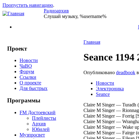
Пропустить навигацию
.
Радиоархив
Слушай музыку, %username%
Главная
Проект
Seance 1194 
Новости
ЧаВО
Форум
Опубликовано
deadbook
в
Ссылки
О проекте
Новости
Для быстрых
Электроника
Seance
Программы
Claire M Singer — Turadh (
Claire M Singer — Rionnag 
FM Достоевский
Claire M Singer — Forrig [
Плейлисты
Claire M Singer — Wrangha
Архив
Claire M Singer — Wake up 
Юбилей
Claire M Singer — Fairge (
Музпросвет
Claire M Singer — Eilean [