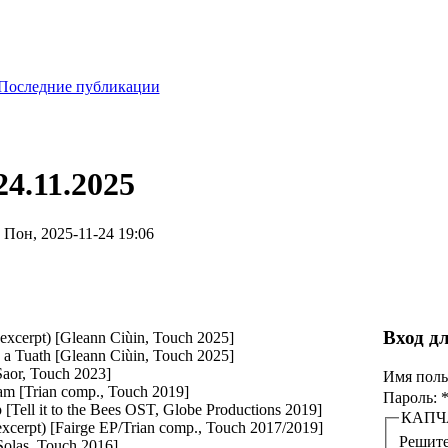
Последние публикации
24.11.2025
 Пон, 2025-11-24 19:06
Вход д
excerpt) [Gleann Ciùin, Touch 2025]
a Tuath [Gleann Ciùin, Touch 2025]
Saor, Touch 2023]
Имя поль
m [Trian comp., Touch 2019]
Пароль:
[Tell it to the Bees OST, Globe Productions 2019]
КАПЧ
excerpt) [Fairge EP/Trian comp., Touch 2017/2019]
Решите
Solas, Touch 2016]