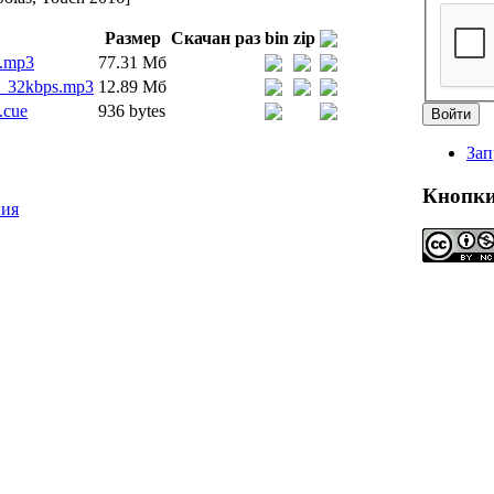
Размер
Скачан раз
bin
zip
4.mp3
77.31 Мб
4_32kbps.mp3
12.89 Мб
.cue
936 bytes
Зап
Кнопк