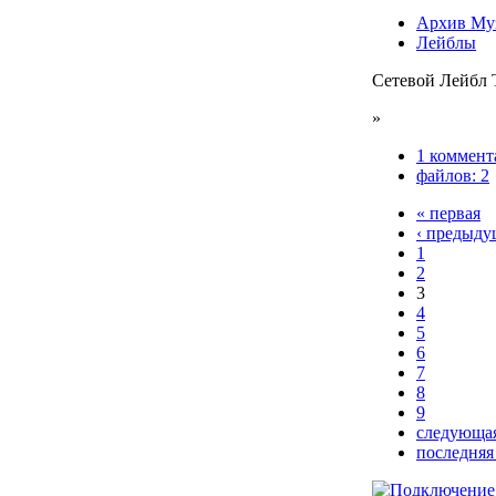
Архив Му
Лейблы
Сетевой Лейбл 
»
1 коммент
файлов: 2
« первая
‹ предыду
1
2
3
4
5
6
7
8
9
следующая
последняя