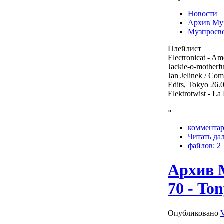
Новости
Архив Му
Музпросв
Плейлист
Electronicat - Am
Jackie-o-motherf
Jan Jelinek / Co
Edits, Tokyo 26.
Elektrotwist - L
»
комментар
Читать да
файлов: 2
Архив 
70 - Ton
Опубликовано