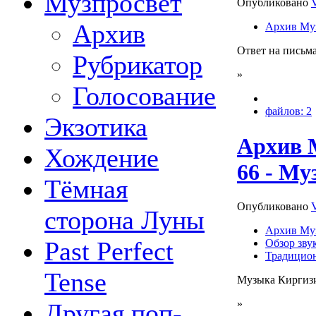
Музпросвет
Опубликовано
Архив
Архив Му
Ответ на письма
Рубрикатор
»
Голосование
файлов: 2
Экзотика
Архив 
Хождение
66 - М
Тёмная
Опубликовано
сторона Луны
Архив Му
Past Perfect
Обзор зву
Традицио
Tense
Музыка Киргиз
»
Другая поп-