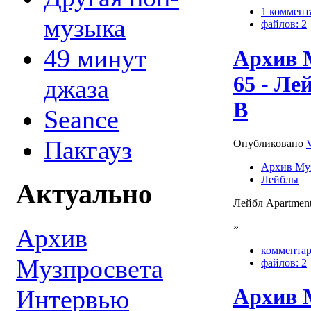
1 коммент
музыка
файлов: 2
49 минут
Архив 
65 - Ле
джаза
B
Seance
Пакгауз
Опубликовано
Архив Му
Лейблы
Актуально
Лейбл Apartmen
»
Архив
комментар
Музпросвета
файлов: 2
Архив 
Интервью