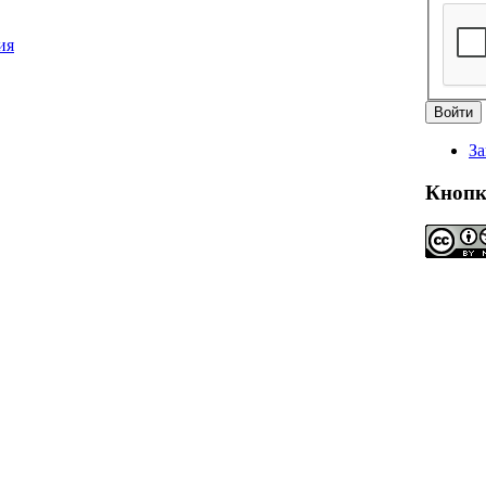
За
Кноп