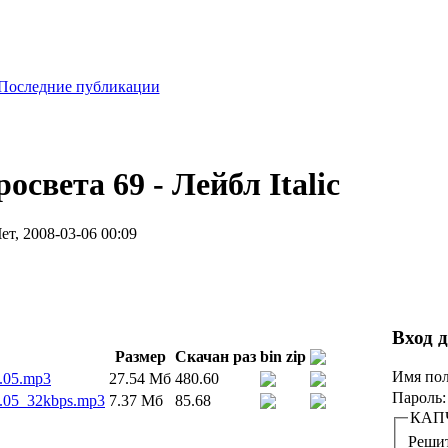
Последние публикации
света 69 - Лейбл Italic
ет, 2008-03-06 00:09
Вход 
Размер
Скачан раз
bin
zip
Имя пол
.05.mp3
27.54 Мб
480.60
Пароль
.05_32kbps.mp3
7.37 Мб
85.68
КАП
Решит