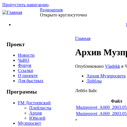
Пропустить навигацию
.
Радиоархив
Открыто круглосуточно
Главная
Проект
Архив Музпро
Новости
ЧаВО
Форум
Опубликовано
Vladekk
в Ч
Ссылки
О проекте
Архив Музпросвета
Для быстрых
Лейблы
Лейбл Italic
Программы
Файл
FM Достоевский
Muzprosvet_A069_2003.05
Плейлисты
Архив
Muzprosvet_A069_2003.05
Юбилей
»
Музпросвет