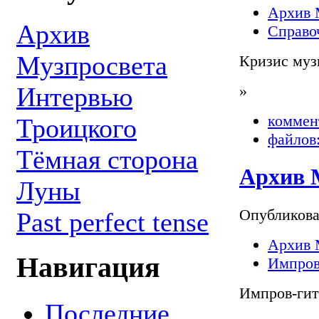
Архив 
Архив
Справо
Музпросвета
Кризис муз
»
Интервью
коммен
Троицкого
файлов:
Тёмная сторона
Архив М
Луны
Опубликов
Past perfect tense
Архив 
Навигация
Импров
Импров-гит
Последние