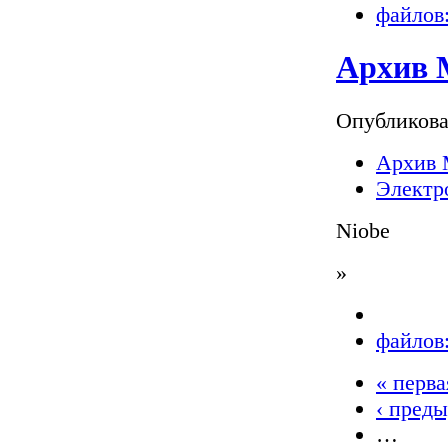
файлов:
Архив М
Опубликов
Архив 
Электр
Niobe
»
файлов:
« перва
‹ пред
…