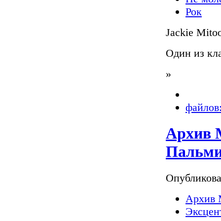
Рок
Jackie Mito
Один из кл
»
файлов:
Архив 
Пальми
Опубликов
Архив 
Эксцен