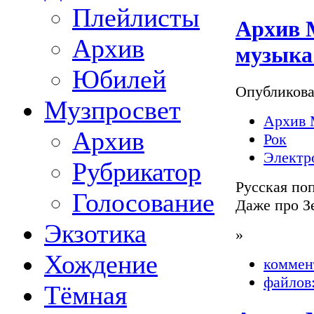
Плейлисты
Архив М
Архив
музыка
Юбилей
Опубликов
Музпросвет
Архив 
Архив
Рок
Электр
Рубрикатор
Русская по
Голосование
Даже про З
Экзотика
»
Хождение
коммен
файлов:
Тёмная