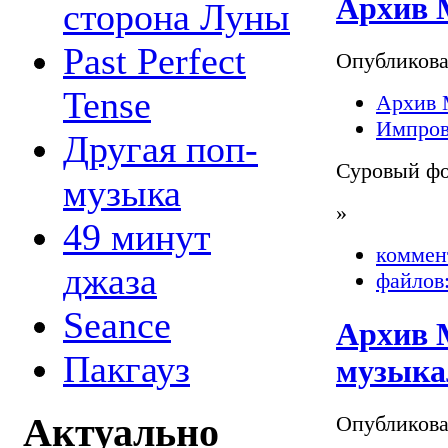
Архив М
сторона Луны
Past Perfect
Опубликов
Tense
Архив 
Импров
Другая поп-
Суровый фо
музыка
»
49 минут
коммен
джаза
файлов:
Seance
Архив М
Пакгауз
музыка
Актуально
Опубликов