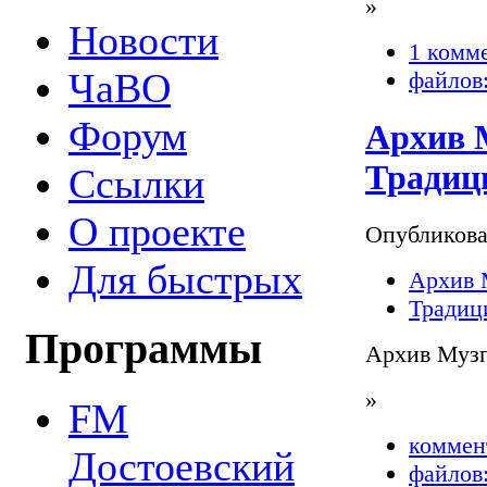
»
Новости
1 комм
ЧаВО
файлов:
Форум
Архив М
Традиц
Ссылки
О проекте
Опубликов
Для быстрых
Архив 
Традиц
Программы
Архив Музп
»
FM
коммен
Достоевский
файлов: