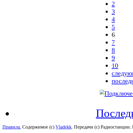
2
3
4
5
6
7
8
9
10
следую
послед
Послед
Правила.
Содержимое (с)
Vladekk
. Передачи (с) Радиостанции.