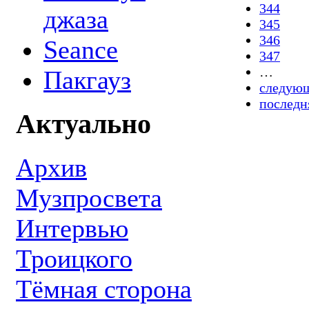
344
джаза
345
346
Seance
347
…
Пакгауз
следующ
последн
Актуально
Архив
Музпросвета
Интервью
Троицкого
Тёмная сторона