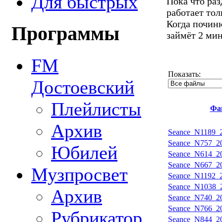
Для быстрых
Пока что ра
работает тол
Когда починю
Программы
займёт 2 ми
FM
Показать:
Достоевский
Плейлисты
Фа
Архив
Seance_N1189_2
Seance_N757_20
Юбилей
Seance_N614_20
Seance_N667_20
Музпросвет
Seance_N1192_2
Seance_N1038_2
Архив
Seance_N740_20
Seance_N766_20
Рубрикатор
Seance_N844_20