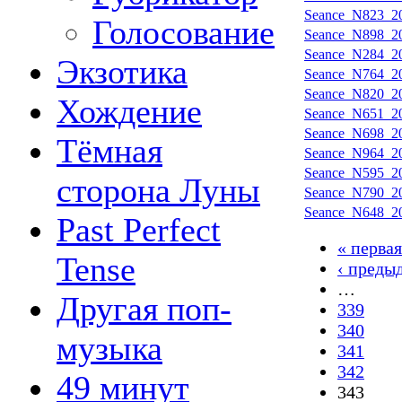
Seance_N823_20
Голосование
Seance_N898_20
Seance_N284_20
Экзотика
Seance_N764_20
Seance_N820_20
Хождение
Seance_N651_20
Seance_N698_20
Тёмная
Seance_N964_20
Seance_N595_20
сторона Луны
Seance_N790_20
Seance_N648_20
Past Perfect
« первая
Tense
‹ преды
…
Другая поп-
339
340
музыка
341
342
49 минут
343