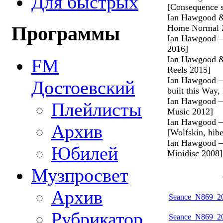
Для быстрых
[Consequence 
Ian Hawgood &
Home Normal 
Программы
Ian Hawgood 
2016]
Ian Hawgood & 
FM
Reels 2015]
Ian Hawgood — 
Достоевский
built this Way
Ian Hawgood — 
Плейлисты
Music 2012]
Ian Hawgood — 
Архив
[Wolfskin, hib
Ian Hawgood —
Юбилей
Minidisc 2008]
Музпросвет
Архив
Seance_N869_20
Рубрикатор
Seance_N869_20