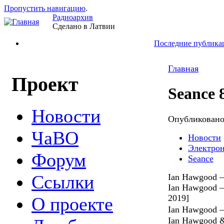
Пропустить навигацию
.
Радиоархив
Сделано в Латвии
Последние публика
Главная
Проект
Seance 
Новости
Опубликован
ЧаВО
Новости
Электро
Форум
Seance
Ссылки
Ian Hawgood —
Ian Hawgood —
2019]
О проекте
Ian Hawgood —
Ian Hawgood &