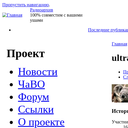
Пропустить навигацию
.
Радиоархив
100% совместим с вашими
ушами
Последние публика
Главная
Проект
ult
Новости
Пр
Сл
ЧаВО
Форум
Ссылки
Истор
О проекте
Участн
16