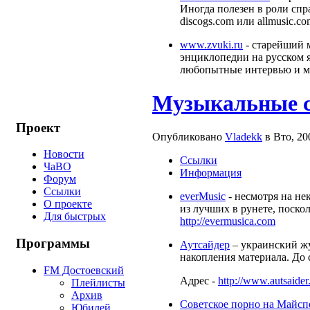
Иногда полезен в роли спр
discogs.com или allmusic.c
www.zvuki.ru
- старейший 
энциклопедии на русском я
любопытные интервью и мн
Музыкальные 
Проект
Опубликовано
Vladekk
в Вто, 20
Новости
Ссылки
ЧаВО
Информация
Форум
Ссылки
everMusic
- несмотря на не
О проекте
из лучших в рунете, поско
Для быстрых
http://evermusica.com
Программы
Аутсайдер
– украинский жу
накопления материала. До 
FM Достоевский
Адрес -
http://www.autsaider
Плейлисты
Архив
Советское порно на Майсп
Юбилей