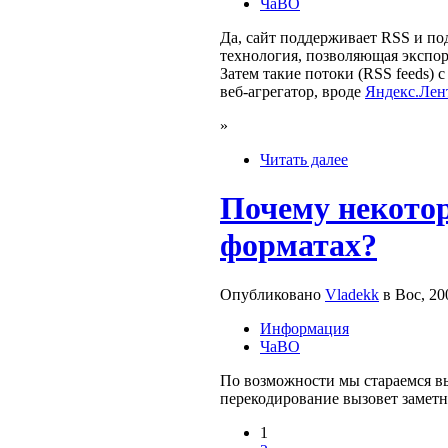
ЧаВО
Да, сайт поддерживает RSS и по
технология, позволяющая экспор
Затем такие потоки (RSS feeds) 
веб-агрегатор, вроде
Яндекс.Лен
»
Читать далее
Почему некотор
форматах?
Опубликовано
Vladekk
в Вос, 20
Информация
ЧаВО
По возможности мы стараемся вык
перекодирование вызовет заметн
1