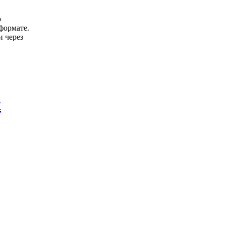
о
формате.
и через
х