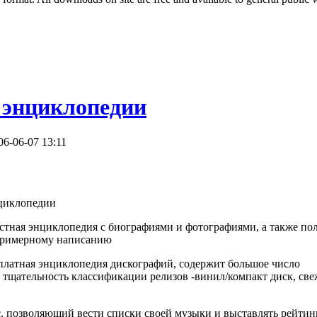
 энциклопедии
06-06-07 13:11
циклопедии
стная энциклопедия с биографиями и фотографиями, а также по
примерному написанию
платная энциклопедия дискографий, содержит большое число
 тщательность классификации релизов -винил/компакт диск, све
с, позволяющий вести списки своей музыки и выставлять рейтин