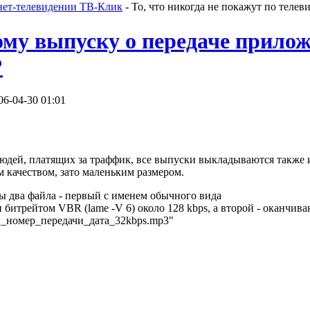
нет-телевидении ТВ-Клик
- То, что никогда не покажут по телев
му выпуску о передаче прило
?
06-04-30 01:01
юдей, платящих за траффик, все выпуски выкладываются также 
м качеством, зато маленьким размером.
ы два файла - первый с именем обычного вида
 битрейтом VBR (lame -V 6) около 128 kbps, а второй - оканчив
чи_номер_передачи_дата_32kbps.mp3"