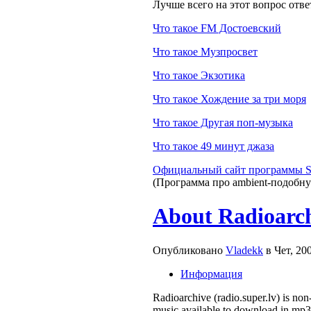
Лучше всего на этот вопрос отв
Что такое FM Достоевский
Что такое Музпросвет
Что такое Экзотика
Что такое Хождение за три моря
Что такое Другая поп-музыка
Что такое 49 минут джаза
Официальный сайт программы 
(Программа про ambient-подобн
About Radioarc
Опубликовано
Vladekk
в Чет, 20
Информация
Radioarchive (radio.super.lv) is non
music available to download in mp3 