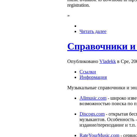
registration.
»
Читать далее
Справочники и
Опубликовано
Vladekk
в Сре, 20
Ссылки
Информация
Музыкальные справочники и эн
Allmusic.com
- широко изве
возможностью поиска по 
Discogs.сom
- открытая бес
музыкантов. Особенность -
издание/переиздание и т.п.
RateYourMusic.com
- серви