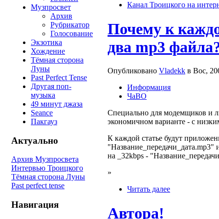
Канал Троицкого на интер
Музпросвет
Архив
Почему к каждо
Рубрикатор
Голосование
два mp3 файла
Экзотика
Хождение
Тёмная сторона
Луны
Опубликовано
Vladekk
в Вос, 20
Past Perfect Tense
Другая поп-
Информация
музыка
ЧаВО
49 минут джаза
Seance
Специально для модемщиков и л
Пакгауз
экономичном варианте - с низки
К каждой статье будут приложен
Актуально
"Название_передачи_дата.mp3" и
на _32kbps - "Название_переда
Архив Музпросвета
Интервью Троицкого
»
Тёмная сторона Луны
Past perfect tense
Читать далее
Навигация
Автора!