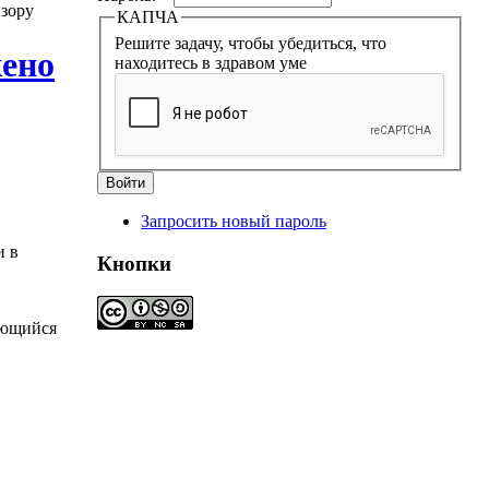
изору
КАПЧА
Решите задачу, чтобы убедиться, что
жено
находитесь в здравом уме
Запросить новый пароль
и в
Кнопки
ающийся