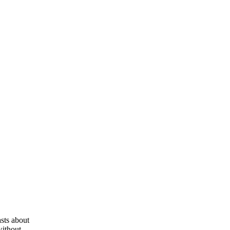
asts about
without