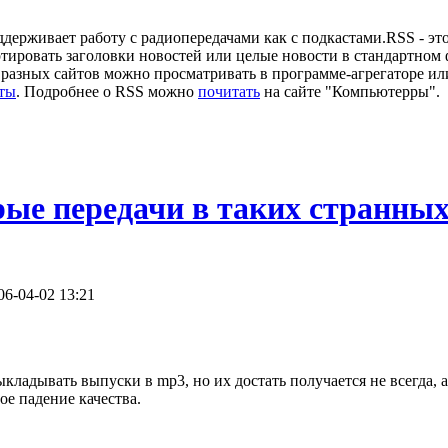
ддерживает работу с радиопередачами как с подкастами.RSS - эт
тировать заголовки новостей или целые новости в стандартном 
с разных сайтов можно просматривать в программе-агрегаторе ил
ты
. Подробнее о RSS можно
почитать
на сайте "Компьютерры".
ые передачи в таких странны
06-04-02 13:21
ладывать выпуски в mp3, но их достать получается не всегда, а
ое падение качества.