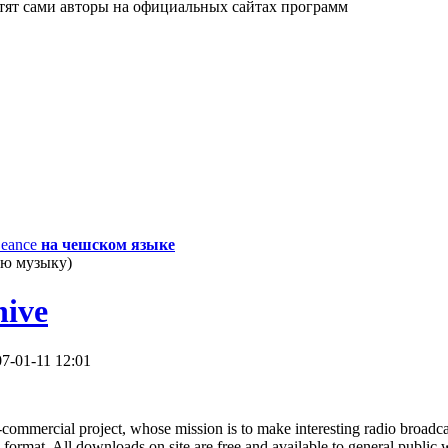
етят сами авторы на официальных сайтах программ
Seance
на чешском языке
ую музыку)
hive
07-01-11 12:01
-commercial project, whose mission is to make interesting radio broadc
format. All downloads on site are free and available to general public 