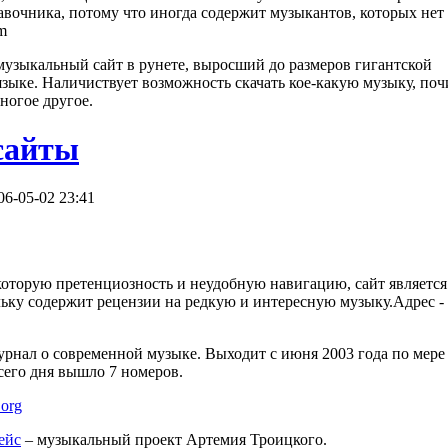
авочника, потому что иногда содержит музыкантов, которых нет 
om
музыкальный сайт в рунете, выросший до размеров гигантской
зыке. Наличиствует возможность скачать кое-какую музыку, поч
огое другое.
сайты
06-05-02 23:41
которую претенциозность и неудобную навигацию, сайт являетс
льку содержит рецензии на редкую и интересную музыку.Адрес -
рнал о современной музыке. Выходит с июня 2003 года по мере
сего дня вышло 7 номеров.
.org
ейс
– музыкальный проект Артемия Троицкого.