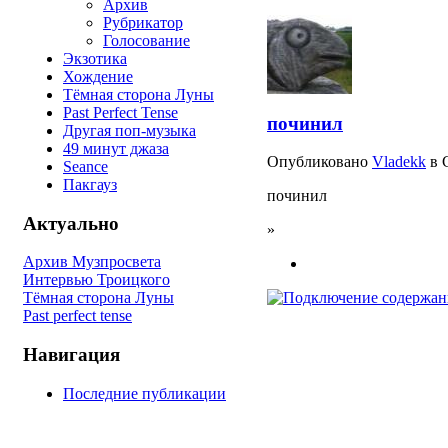
Архив
Рубрикатор
Голосование
Экзотика
Хождение
Тёмная сторона Луны
Past Perfect Tense
починил
Другая поп-музыка
49 минут джаза
Опубликовано
Vladekk
в С
Seance
Пакгауз
починил
Актуально
»
Архив Музпросвета
Интервью Троицкого
Тёмная сторона Луны
Past perfect tense
Навигация
Последние публикации