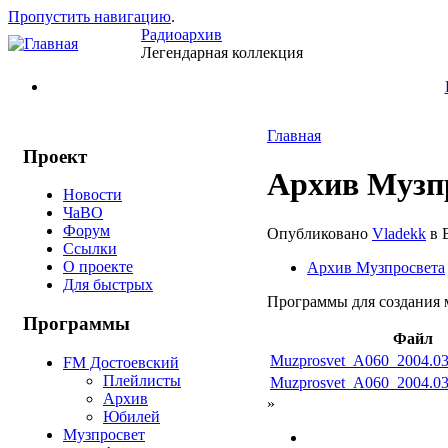
Пропустить навигацию
.
Радиоархив
Легендарная коллекция
Главная
Проект
Архив Музпр
Новости
ЧаВО
Форум
Опубликовано
Vladekk
в В
Ссылки
О проекте
Архив Музпросвета
Для быстрых
Программы для создания
Программы
Файл
Muzprosvet_A060_2004.03
FM Достоевский
Плейлисты
Muzprosvet_A060_2004.03
Архив
»
Юбилей
Музпросвет