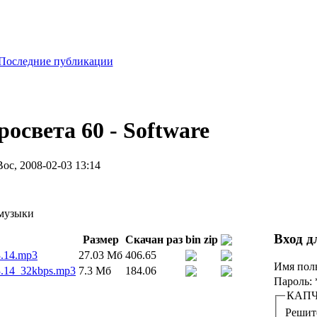
Последние публикации
освета 60 - Software
ос, 2008-02-03 13:14
 музыки
Вход д
Размер
Скачан раз
bin
zip
.14.mp3
27.03 Мб
406.65
Имя пол
.14_32kbps.mp3
7.3 Мб
184.06
Пароль:
КАП
Решите