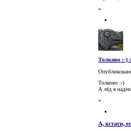
»
Толково :-) 
Опубликова
Толково :-)
А лёд я надею
»
А, кстати, е