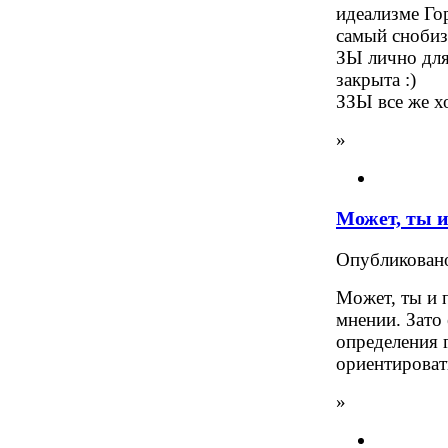
идеализме Го
самый сноби
ЗЫ лично для
закрыта :)
ЗЗЫ все же х
»
Может, ты 
Опубликова
Может, ты и 
мнении. Зато
определения 
ориентироват
»