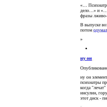
«… Психиатры
дело…» и «…
фразы лживо-
В выпуске во
потом
одумал
»
ну он
Опубликова
ну он элемент
психиатры пр
когда "лечат"
инсулин, гор
этот диск - п