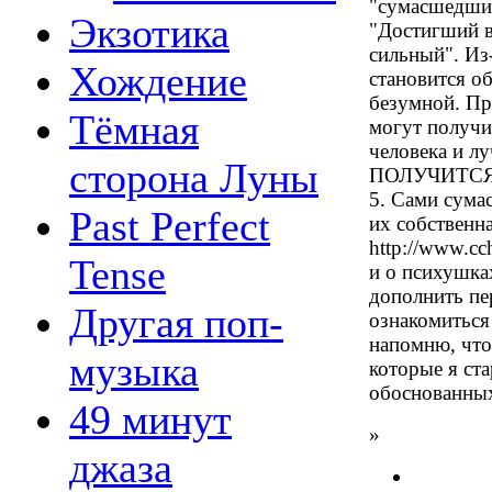
"сумасшедший
Экзотика
"Достигший в
сильный". Из-
Хождение
становится о
безумной. Пр
Тёмная
могут получи
человека и 
сторона Луны
ПОЛУЧИТСЯ
5. Сами сума
Past Perfect
их собственн
http://www.cc
Tense
и о психушка
дополнить пе
Другая поп-
ознакомиться 
напомню, что
музыка
которые я ст
обоснованных
49 минут
»
джаза