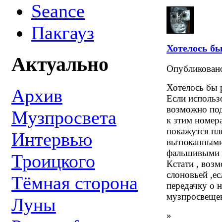
Seance
Пакгауз
Хотелось б
Актуально
Опубликова
Хотелось бы 
Архив
Если использ
возможно по
Музпросвета
к зтим номер
покажутся пл
Интервью
вытюканными
фальшивыми ,
Троицкого
Кстати , воз
слоновьей ,ес
Тёмная сторона
передачку о 
музпросвещен
Луны
»