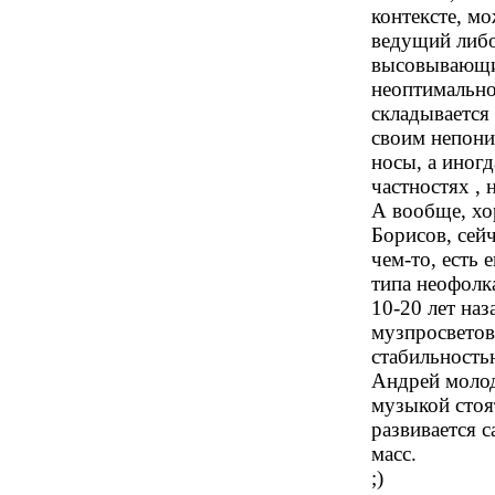
контексте, мо
ведущий либо
высовывающих
неоптимально.
складывается
своим непони
носы, а иног
частностях , 
А вообще, хо
Борисов, сей
чем-то, есть 
типа неофолка
10-20 лет наз
музпросветов
стабильность
Андрей молоде
музыкой стоя
развивается с
масс.
;)