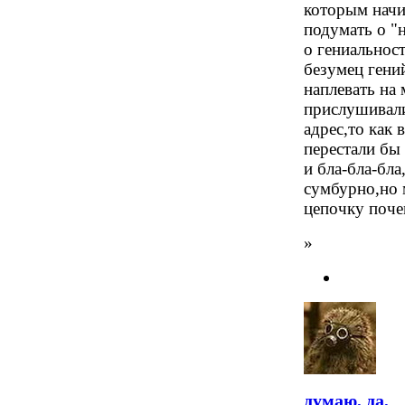
которым начи
подумать о "
о гениальнос
безумец гени
наплевать на 
прислушивали
адрес,то как
перестали бы 
и бла-бла-бла
сумбурно,но 
цепочку поче
»
думаю, да,