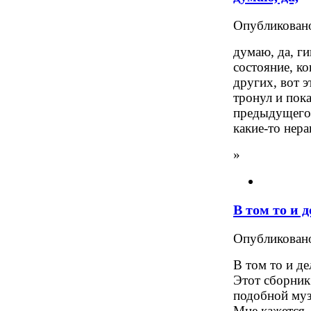
Опубликова
думаю, да, ги
состояние, ко
других, вот 
тронул и пок
предыдущего,
какие-то нер
»
В том то и д
Опубликова
В том то и де
Этот сборник
подобной муз
Мне кажется, 