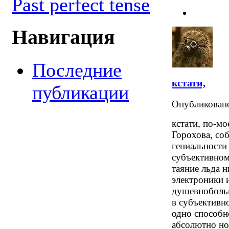
Past perfect tense
Навигация
Последние
кстати,
публикации
Опубликова
кстати, по-м
Горохова, соб
гениальности
субъективном
таяние льда н
электроники и
душевнобольн
в субъективн
одно способн
абсолютно но