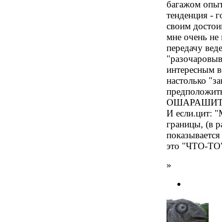
багажом опыт
тенденция - г
своим достои
мне очень не
передачу вед
"разочаровы
интересным в
настолько "з
предположить,
ОШАРАШИТ
И если.цит: 
границы, (в р
показывается 
это "ЧТО-ТО"
»