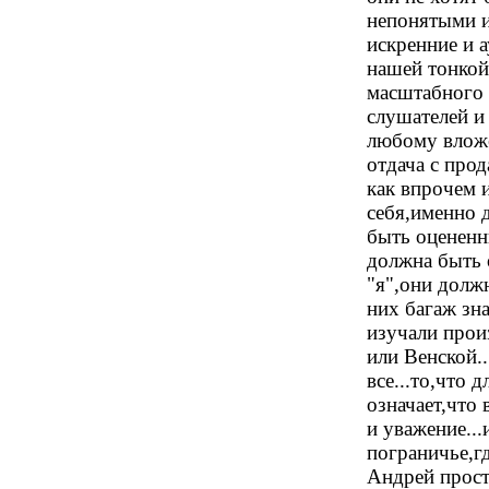
непонятыми и
искренние и а
нашей тонкой
масштабного 
слушателей и
любому влож
отдача с прод
как впрочем 
себя,именно 
быть оцененн
должна быть 
"я",они долж
них багаж зн
изучали прои
или Венской..
все...то,что 
означает,что
и уважение...
пограничье,г
Андрей прост