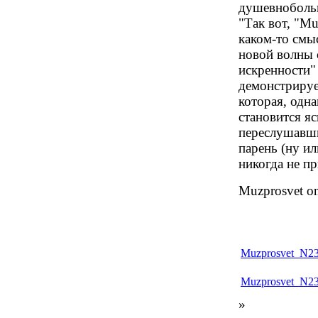
душевноболь
"Так вот, "Mu
каком-то смы
новой волны 
искренности"
демонстрируе
которая, одн
становится яс
переслушавши
парень (ну и
никогда не пр
Muzprosvet on
Muzprosvet_N23
Muzprosvet_N23
»