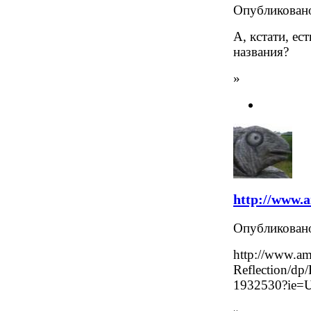
Опубликова
А, кстати, ес
названия?
»
http://www.
Опубликова
http://www.am
Reflection/d
1932530?ie=