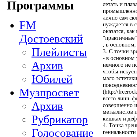
Программы
летать и плав
промышленнос
лично сам скл
FM
нуждается в 
оказатся, как
Достоевский
"практичные"
, в основном,
Плейлисты
3. С точки з
- в основном 
Архив
немного не по
чтобы искусн
Юбилей
мало эстетики
повседневност
Музпросвет
(http://freero
всего лишь фо
Архив
совершенно 
металлистов 
Рубрикатор
кишках и деф
4. Точка зре
Голосование
гениальности