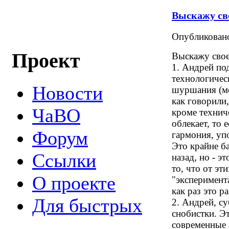
Выскажу св
Опубликова
Проект
Выскажу свое
1. Андрей по
технологичес
Новости
шуршания (мо
как говорили
ЧаВО
кроме технич
облекает, то 
Форум
гармония, уп
Это крайне б
Ссылки
назад, но - э
то, что от эт
О проекте
"эксперимента
как раз это р
Для быстрых
2. Андрей, с
снобистки. Э
современные а