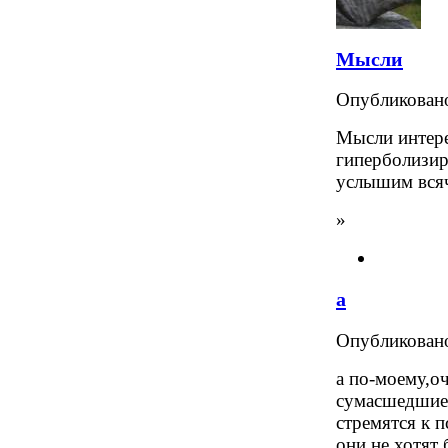
Мысли
Опубликова
Мысли интере
гиперболизир
услышим всяч
»
а
Опубликова
а по-моему,оч
сумасшедшие 
стремятся к п
они не хотят