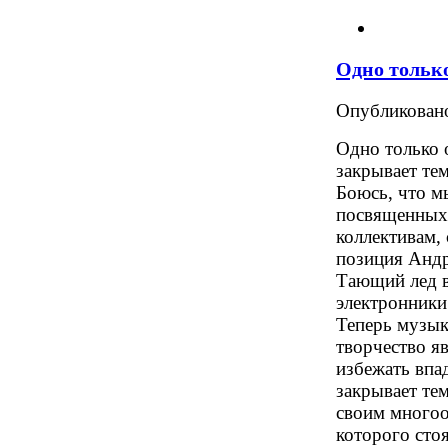
Одно тольк
Опубликова
Одно только о
закрывает тем
Боюсь, что м
посвященных
коллективам,
позиция Андре
Тающий лед в
электронники
Теперь музык
творчество я
избежать впа
закрывает тем
своим многоо
которого сто