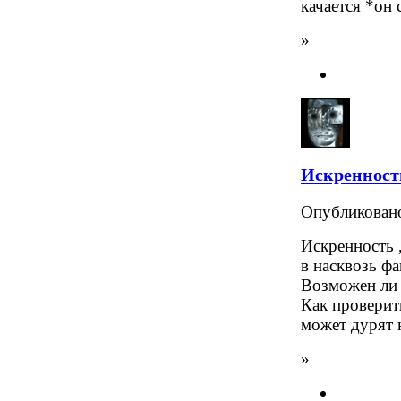
качается *он 
»
Искренность
Опубликова
Искренность 
в насквозь ф
Возможен ли 
Как проверить
может дурят 
»