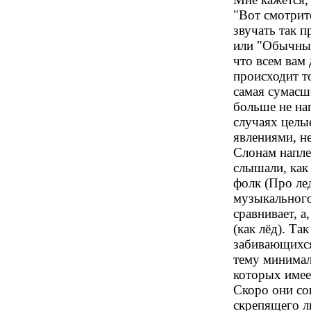
"Вот смотрит
звучать так п
или "Обычные
что всем вам 
происходит т
самая сумасш
больше не нап
случаях целы
явлениями, н
Слонам наплев
слышали, как
фолк (Про лед
музыкального
сравнивает, 
(как лёд). Та
забивающихся
тему минимал
которых имее
Скоро они со
скрепящего ль