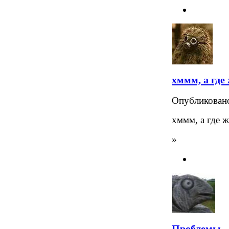
хммм, а где
Опубликова
хммм, а где 
»
Проблемы