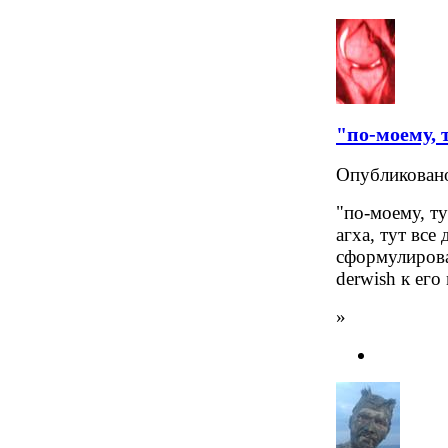
"по-моему, 
Опубликова
"по-моему, ту
агха, тут все
сформулирова
derwish к ег
»