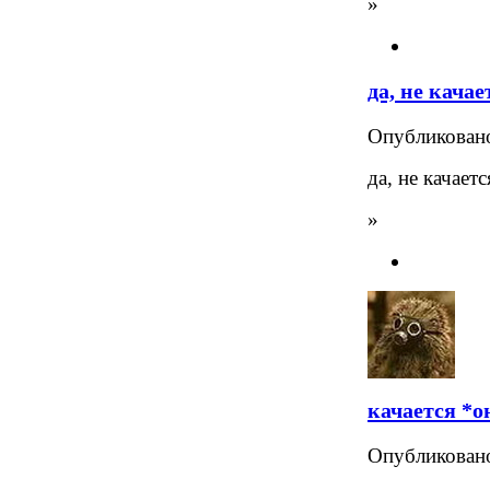
»
да, не качае
Опубликова
да, не качается
»
качается *о
Опубликова