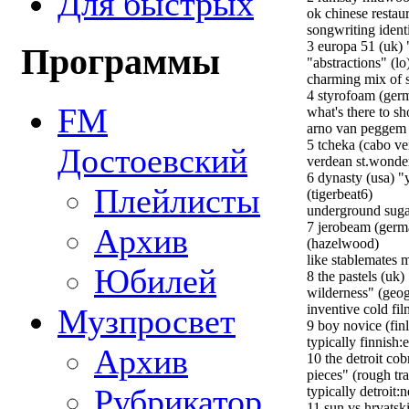
Для быстрых
ok chinese restau
songwriting identi
3 europa 51 (uk)
Программы
"abstractions" (lo
charming mix of s
4 styrofoam (germ
FM
what's there to s
arno van peggem 
5 tcheka (cabo ve
Достоевский
verdean st.wonde
6 dynasty (usa) 
Плейлисты
(tigerbeat6)
underground sug
7 jerobeam (germa
Архив
(hazelwood)
like stablemates 
Юбилей
8 the pastels (uk)
wilderness" (geog
inventive cold fi
Музпросвет
9 boy novice (fin
typically finnish
Архив
10 the detroit co
pieces" (rough tr
Рубрикатор
typically detroit
11 sun vs hrvatsk