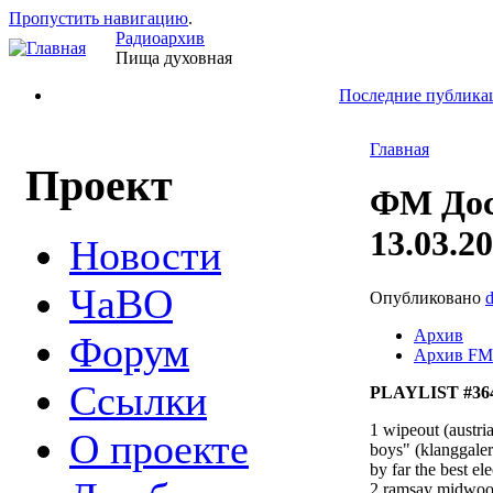
Пропустить навигацию
.
Радиоархив
Пища духовная
Последние публика
Главная
Проект
ФМ Дос
13.03.2
Новости
ЧаВО
Опубликовано
Архив
Форум
Архив FM
Ссылки
PLAYLIST #364
1 wipeout (austri
О проекте
boys" (klanggaler
by far the best el
2 ramsay midwood