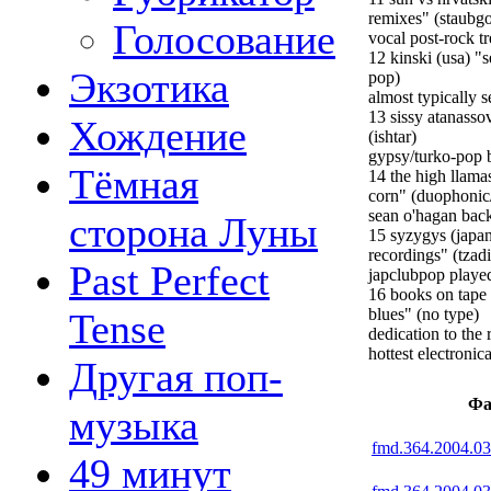
remixes" (staubgo
Голосование
vocal post-rock tr
12 kinski (usa) "
Экзотика
pop)
almost typically s
13 sissy atanass
Хождение
(ishtar)
gypsy/turko-pop 
Тёмная
14 the high llama
corn" (duophonic/
sean o'hagan back
сторона Луны
15 syzygys (japan
recordings" (tzad
Past Perfect
japclubpop played
16 books on tape 
blues" (no type)
Tense
dedication to the 
hottest electronic
Другая поп-
Фа
музыка
fmd.364.2004.0
49 минут