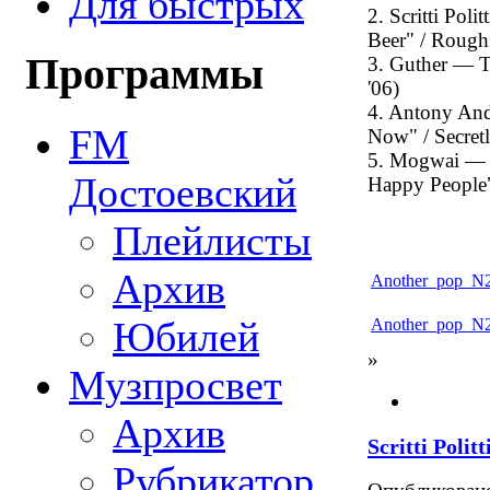
Для быстрых
2. Scritti Pol
Beer" / Rough
Программы
3. Guther — T
'06)
4. Antony And
FM
Now" / Secret
5. Mogwai — 
Достоевский
Happy People"
Плейлисты
Архив
Another_pop_N2
Юбилей
Another_pop_N2
»
Музпросвет
Архив
Scritti Polit
Рубрикатор