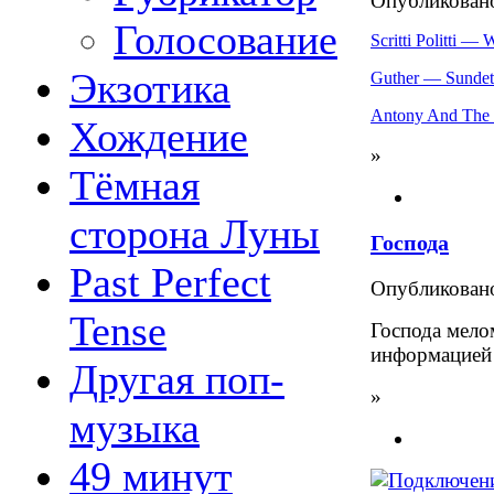
Опубликова
Голосование
Scritti Politti —
Экзотика
Guther — Sundet
Antony And The
Хождение
»
Тёмная
сторона Луны
Господа
Past Perfect
Опубликова
Tense
Господа мелом
информацией -
Другая поп-
»
музыка
49 минут