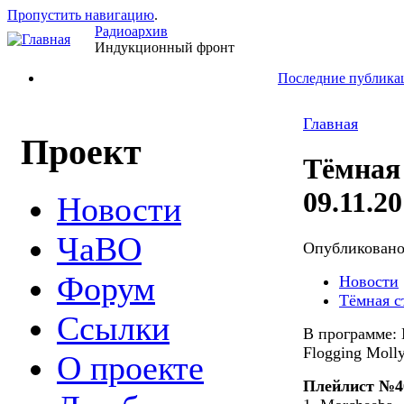
Пропустить навигацию
.
Радиоархив
Индукционный фронт
Последние публика
Главная
Проект
Тёмная
09.11.2
Новости
ЧаВО
Опубликован
Форум
Новости
Тёмная с
Ссылки
В программе: M
Flogging Molly
О проекте
Плейлист №4