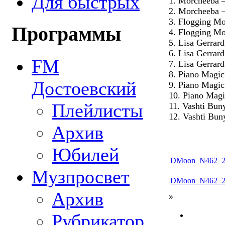
Для быстрых
1. Morcheeba
2. Morcheeba —
3. Flogging M
Программы
4. Flogging M
5. Lisa Gerrar
6. Lisa Gerrar
FM
7. Lisa Gerrar
8. Piano Magi
Достоевский
9. Piano Magic
10. Piano Mag
Плейлисты
11. Vashti Bu
12. Vashti Bun
Архив
Юбилей
DMoon_N462_20
Музпросвет
DMoon_N462_20
Архив
»
Рубрикатор