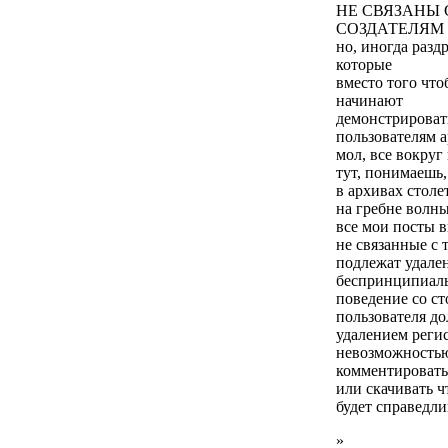
НЕ СВЯЗАНЫ
СОЗДАТЕЛЯМ 
но, иногда раз
которые
вместо того что
начинают
демонстрироват
пользователям а
мол, все вокруг
тут, понимаешь,
в архивах столе
на гребне волны
все мои посты в
не связанные с 
подлежат удален
беспринципиал
поведение со с
пользователя до
удалением реги
невозможность
комментировать
или скачивать ч
будет справедли
»