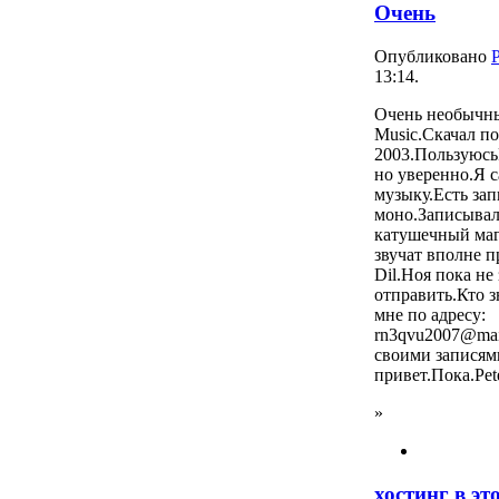
Очень
Опубликовано
P
13:14.
Очень необычн
Music.Скачал пок
2003.Пользуюсь
но уверенно.Я 
музыку.Есть зап
моно.Записывал
катушечный ма
звучат вполне 
Dil.Ноя пока не
отправить.Кто 
мне по адресу:
rn3qvu2007@mail
своими записям
привет.Пока.Pete
»
хостинг в эт