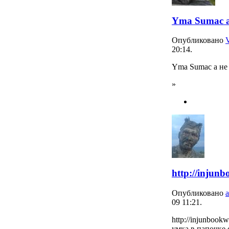
Yma Sumac 
Опубликовано
20:14.
Yma Sumac а н
»
http://injun
Опубликовано
09 11:21.
http://injunbook
умка в папочке