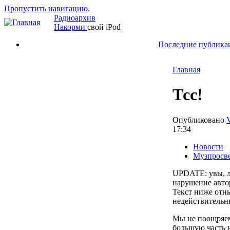
Пропустить навигацию
.
Радиоархив
Накорми
свой iPod
Последние публика
Главная
Тсс!
Опубликовано
17:34
Новости
Музпросв
UPDATE: увы, л
нарушение авто
Текст ниже отн
недействительн
Мы не поощряем
большую часть 