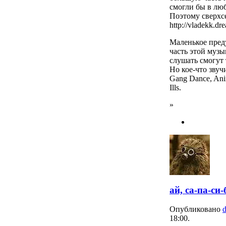
смогли бы в люб
Поэтому сверxс
http://vladekk.d
Маленькое пред
часть этой музы
слушать смогут 
Но кое-что звуч
Gang Dance, Anim
Ills.
»
ай, са-па-си-
Опубликовано
18:00.