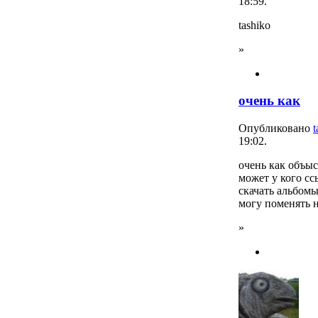
18:59.
tashiko
»
очень как
Опубликовано
t
19:02.
очень как объ
может у кого сс
скачать альбомы.
могу поменять на
»