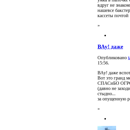
вдруг не знаком
нашевсе бакстер
кассеты почтой 
»
ВАу! даже
Опубликовано
t
15:56.
ВАу! даже вспот
Вот это гранд 
СПАСиБО ОГ
(давно не заход
стыдно...
за опущенную ран
»