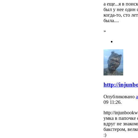
а еще...я в пои
был у нее один 
когда-то, сто ле
была....
»
http://injun
Опубликовано
09 11:26.
http://injunbook
умка в папочке
вдруг не знаком
бакстером, велк
:)