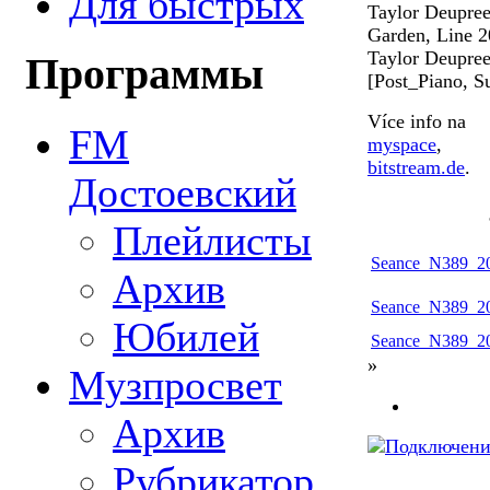
Для быстрых
Taylor Deupree 
Garden, Line 2
Taylor Deupree
Программы
[Post_Piano, S
Více info na
FM
myspace
,
bitstream.de
.
Достоевский
Плейлисты
Seance_N389_20
Архив
Seance_N389_20
Юбилей
Seance_N389_20
»
Музпросвет
Архив
Рубрикатор