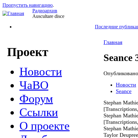
Пропустить навигацию
.
Радиоархив
Auscultare disce
Последние публика
Главная
Проект
Seance 
Новости
Опубликован
ЧаВО
Новости
Seance
Форум
Stephan Mathie
Ссылки
[Transcription
Stephan Mathie
[Transcription
О проекте
Stephan Mathie
Taylor Deupree