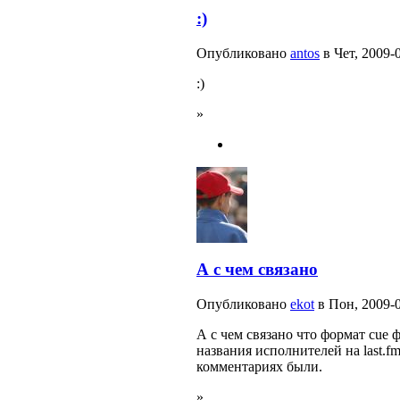
:)
Опубликовано
antos
в Чет, 2009-0
:)
»
А с чем связано
Опубликовано
ekot
в Пон, 2009-0
А с чем связано что формат cue
названия исполнителей на last.
комментариях были.
»