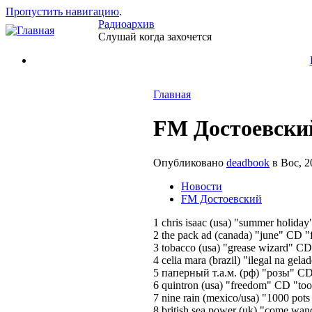
Пропустить навигацию
.
Радиоархив
Слушай когда захочется
Главная
FM Достоевский
Опубликовано
deadbook
в Вос, 2
Новости
FM Достоевский
1 chris isaac (usa) "summer holiday
2 the pack ad (canada) "june" CD "
3 tobacco (usa) "grease wizard" CD 
4 celia mara (brazil) "ilegal na gela
5 паперный т.а.м. (рф) "розы" CD
6 quintron (usa) "freedom" CD "too 
7 nine rain (mexico/usa) "1000 pots
8 british sea power (uk) "come wan