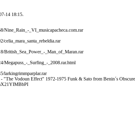
07-14 18:15.
6258/Nine_Rain_-_VI_musicapacheca.com.rar
92/celia_mara_santa_rebeldia.rar
0018/British_Sea_Power_-_Man_of_Maran.rar
124/Megapuss_-_Surfing_-_2008.rar.html
45/larkingrimmparplar.rar
 - "The Vodoun Effect" 1972-1975 Funk & Sato from Benin´s Obscure
v=aX21YIMBbPI