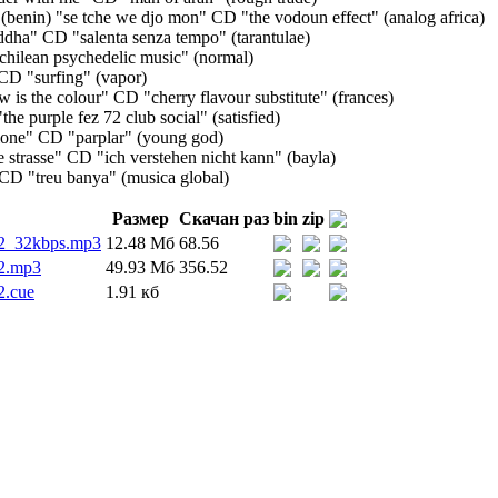
(benin) "se tche we djo mon" CD "the vodoun effect" (analog africa)
neddha" CD "salenta senza tempo" (tarantulae)
"chilean psychedelic music" (normal)
CD "surfing" (vapor)
w is the colour" CD "cherry flavour substitute" (frances)
the purple fez 72 club social" (satisfied)
clone" CD "parplar" (young god)
 strasse" CD "ich verstehen nicht kann" (bayla)
 CD "treu banya" (musica global)
Размер
Скачан раз
bin
zip
2_32kbps.mp3
12.48 Мб
68.56
2.mp3
49.93 Мб
356.52
.cue
1.91 кб