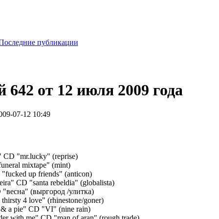
Последние публикации
 642 от 12 июля 2009 года
009-07-12 10:49
" CD "mr.lucky" (reprise)
funeral mixtape" (mint)
"fucked up friends" (anticon)
deira" CD "santa rebeldia" (globalista)
 "весна" (выргород /улитка)
thirsty 4 love" (rhinestone/goner)
 & a pie" CD "VI" (nine rain)
der with me" CD "man of aran" (rough trade)