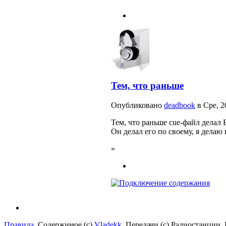
Тем, что раньше
Опубликовано
deadbook
в Сре, 2
Тем, что раньше cue-файл делал В
Он делал его по своему, я делаю 
»
Правила.
Содержимое (с)
Vladekk
. Передачи (с) Радиостанции.