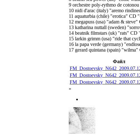
9 orchestre poly-rythmo de cotonou 
10 nidi d'arac (italy) "aremo rindi
11 aquaturbia (chile) "erotica" CD 
12 megapuss (usa) "adam & steve" 
13 katharina nuttall (sweden) "sorro
14 beatnik filmstars (uk) "rats" CD "
15 larkin grimm (usa) "ride that cy
16 la papa verde (germany) "endlose
17 gerard quintana (spain) "wilma"
Файл
FM_Dostoevsky_N642_2009.07.1
FM_Dostoevsky_N642_2009.07.1
FM_Dostoevsky_N642_2009.07.12
»