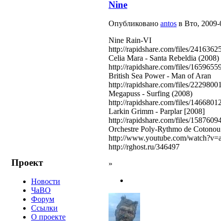
Nine
Опубликовано
antos
в Вто, 2009-
Nine Rain-VI
http://rapidshare.com/files/24163
Celia Mara - Santa Rebeldia (2008)
http://rapidshare.com/files/1659655
British Sea Power - Man of Aran
http://rapidshare.com/files/22298
Megapuss - Surfing (2008)
http://rapidshare.com/files/146680
Larkin Grimm - Parplar [2008]
http://rapidshare.com/files/1587609
Orchestre Poly-Rythmo de Cotonou
http://www.youtube.com/watch?
http://rghost.ru/346497
Проект
»
Новости
ЧаВО
Форум
Ссылки
О проекте