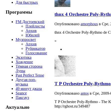
Для быстрых
Программы
thnx 4 Orchestre Poly-Ryt
FM Достоевский
Опубликовано
amorphous
в Сре, 
Плейлисты
Архив
thnx 4 Orchestre Poly-Rythmo de 
Юбилей
Музпросвет
»
Архив
Рубрикатор
Голосование
Экзотика
Хождение
Тёмная сторона
Луны
Past Perfect Tense
Другая поп-
T P Orchestre Poly-Rythmo
музыка
49 минут джаза
Seance
Опубликовано
antos
в Сре, 2009-
Пакгауз
T P Orchestre Poly-Rythmo - The 
http://rghost.ru/349487
Актуально