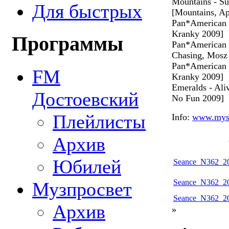
Mountains - Su
Для быстрых
[Mountains, Ap
Pan*American -
Kranky 2009]
Программы
Pan*American -
Chasing, Mosz
Pan*American -
FM
Kranky 2009]
Emeralds - Ali
Достоевский
No Fun 2009]
Плейлисты
Info:
www.mys
Архив
Юбилей
Seance_N362_20
Seance_N362_20
Музпросвет
Seance_N362_20
Архив
»