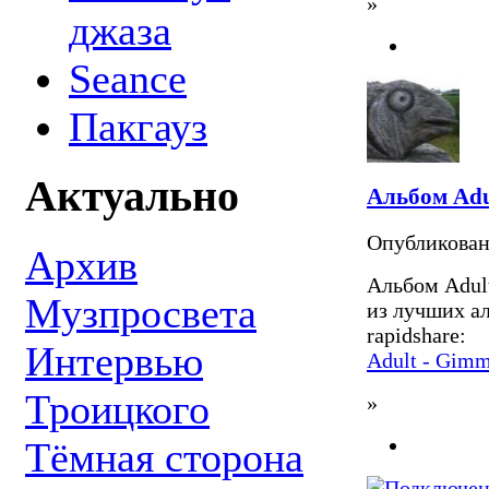
»
джаза
Seance
Пакгауз
Актуально
Альбом Adu
Опубликова
Архив
Альбом Adul
Музпросвета
из лучших ал
rapidshare:
Интервью
Adult - Gimm
Троицкого
»
Тёмная сторона