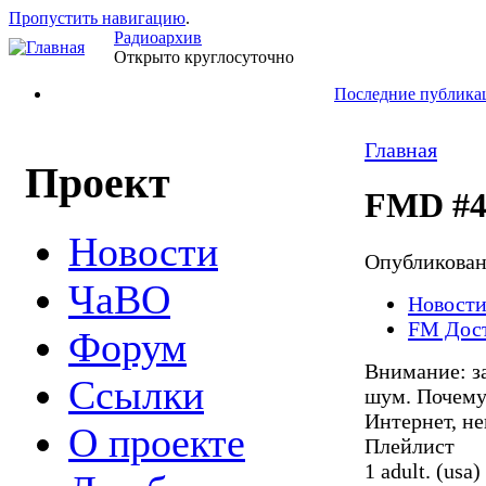
Пропустить навигацию
.
Радиоархив
Открыто круглосуточно
Последние публика
Главная
Проект
FMD #48
Новости
Опубликова
ЧаВО
Новост
FM Дос
Форум
Внимание: з
Ссылки
шум. Почему 
Интернет, не
О проекте
Плейлист
1 adult. (usa