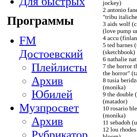
Для быстрых
jockey)
2 antonio fan
"tribu italich
Программы
3 aids wolf (
(love pump u
FM
4 accu (finla
5 ted barnes 
Достоевский
(sketchbook)
6 nathalie na
Плейлисты
7 the horror 
the horror" (t
Архив
8 tusia beri
(monika)
Юбилей
9 the double (
(matador)
Музпросвет
10 rosario bl
(monika)
Архив
11 sebadoh (
12 lou rhodes
Рубрикатор
bloom)