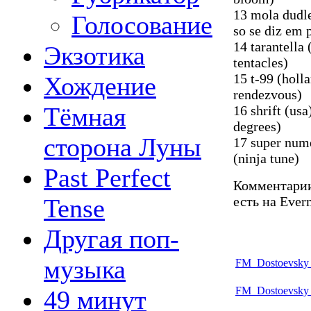
13 mola dudl
Голосование
so se diz em 
14 tarantella 
Экзотика
tentacles)
15 t-99 (holl
Хождение
rendezvous)
Тёмная
16 shrift (us
degrees)
сторона Луны
17 super nume
(ninja tune)
Past Perfect
Комментарии
Tense
есть на Ever
Другая поп-
музыка
FM_Dostoevsky
FM_Dostoevsky
49 минут