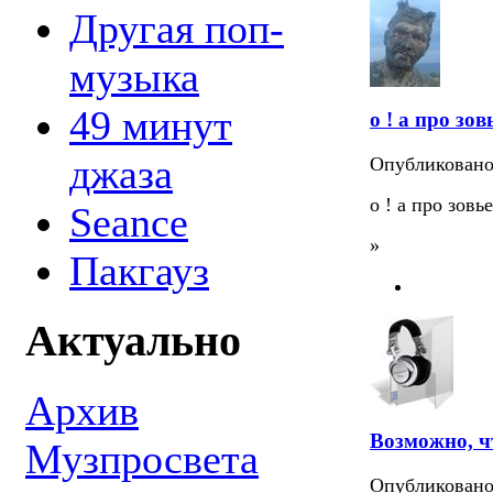
Другая поп-
музыка
49 минут
о ! а про зов
джаза
Опубликован
о ! а про зовь
Seance
»
Пакгауз
Актуально
Архив
Возможно, ч
Музпросвета
Опубликован