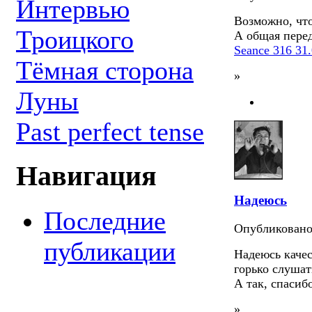
Интервью
Возможно, что 
Троицкого
А общая перед
Seance 316 31
Тёмная сторона
»
Луны
Past perfect tense
Навигация
Надеюсь
Последние
Опубликован
публикации
Надеюсь качес
горько слушать
А так, спасибо
»