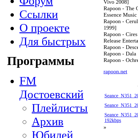
Форум
Vivo 2008]
Rapoon - The 
Ссылки
Essence Music
Rapoon - Cerul
О проекте
1999]
Rapoon - Cires
Для быстрых
Release Entert
Rapoon - Desce
Rapoon - Dala 
Программы
Rapoon - Ochre 
rapoon.net
FM
Достоевский
Seance_N351_20
Плейлисты
Seance_N351_20
Seance_N351_20
Архив
192kbps
»
Юбилей