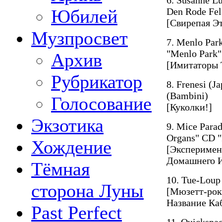
Юбилей
Den Rode Fela
[Свирепая Э
Музпросвет
7. Menlo Pa
"Menlo Park"
Архив
[Имитаторы 
Рубрикатор
8. Frenesi (J
(Bambini)
Голосование
[Куколки!]
Экзотика
9. Mice Para
Organs" CD "
Хождение
[Эксперимен
Домашнего И
Тёмная
10. Tue-Loup 
сторона Луны
[Мюзетт-рок
Название Ка
Past Perfect
11. Quickspa