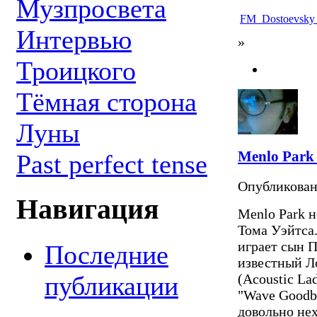
Музпросвета
FM_Dostoevsky
Интервью
»
Троицкого
Тёмная сторона
Луны
Menlo Park 
Past perfect tense
Опубликова
Навигация
Menlo Park н
Тома Уэйтса.
играет сын П
Последние
известный Л
публикации
(Acoustic La
"Wave Goodby
довольно не