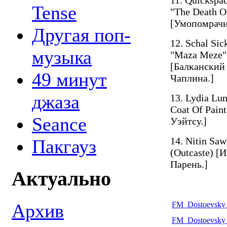
Tense
"The Death Of
[Умопомрачи
Другая поп-
12. Schal Si
музыка
"Maza Meze"
[Балканский
49 минут
Чаплина.]
джаза
13. Lydia Lu
Coat Of Pain
Seance
Уэйтсу.]
14. Nitin Sa
Пакгауз
(Outcaste) 
Парень.]
Актуально
FM_Dostoevsky_
Архив
FM_Dostoevsky