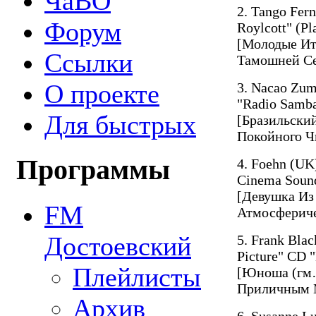
ЧаВО
2. Tango Fer
Форум
Roylcott" (Pla
[Молодые Ит
Ссылки
Тамошней Се
О проекте
3. Nacao Zum
"Radio Samba
Для быстрых
[Бразильски
Покойного Ч
Программы
4. Foehn (UK
Cinema Sound
[Девушка Из
FM
Атмосферич
Достоевский
5. Frank Bla
Picture" CD 
Плейлисты
[Юноша (гм…
Приличным 
Архив
6. Susanne L