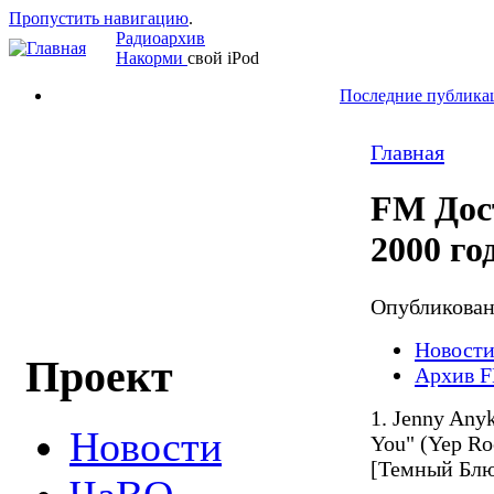
Пропустить навигацию
.
Радиоархив
Накорми
свой iPod
Последние публика
Главная
FM Дост
2000 го
Опубликова
Новост
Проект
Архив F
1. Jenny Any
Новости
You" (Yep Ro
[Темный Блю