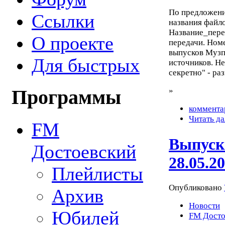
По предложен
Ссылки
названия файло
Название_пере
О проекте
передачи. Номе
выпусков Музп
Для быстрых
источников. Н
секретно" - ра
»
Программы
коммента
Читать да
FM
Выпуск
Достоевский
28.05.2
Плейлисты
Опубликовано
Архив
Новости
Юбилей
FM Досто