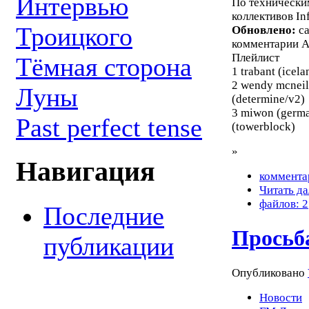
Интервью
По технически
коллективов In
Троицкого
Обновлено:
са
комментарии А
Плейлист
Тёмная сторона
1 trabant (icel
2 wendy mcneil
Луны
(determine/v2)
3 miwon (german
Past perfect tense
(towerblock)
»
Навигация
коммента
Читать да
файлов: 2
Последние
Просьб
публикации
Опубликовано
Новости