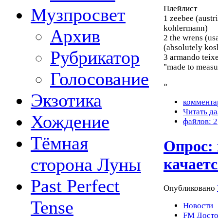
Плейлист
Музпросвет
1 zeebee (austr
kohlermann)
Архив
2 the wrens (us
(absolutely kos
Рубрикатор
3 armando teixe
"made to measu
Голосование
»
Экзотика
коммента
Читать да
Хождение
файлов: 2
Тёмная
Опрос:
сторона Луны
качаетс
Past Perfect
Опубликовано
Tense
Новости
FM Досто