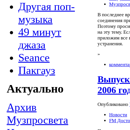
Другая поп-
Музпросв
В последнее в
музыка
соединения при
Поэтому проси
49 минут
на эту тему. Е
приложим все 
джаза
устранения.
Seance
»
коммента
Пакгауз
Выпуск
Актуально
2006 го
Архив
Опубликовано
Новости
Музпросвета
FM Досто