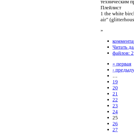
техническим п
Плейлист
1 the white bir
air" (glitterhou
»
коммента
Читать да
файлов: 2
« первая
‹ предыд
…
19
20
21
22
23
24
25
26
27