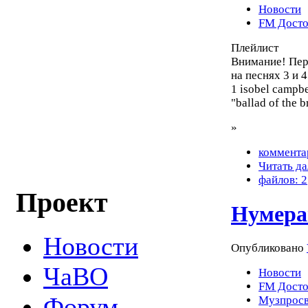
Новости
FM Досто
Плейлист
Внимание! Пере
на песнях 3 и 4
1 isobel campbe
"ballad of the 
»
коммента
Читать да
файлов: 2
Проект
Нумера
Новости
Опубликовано
ЧаВО
Новости
FM Досто
Форум
Музпросв