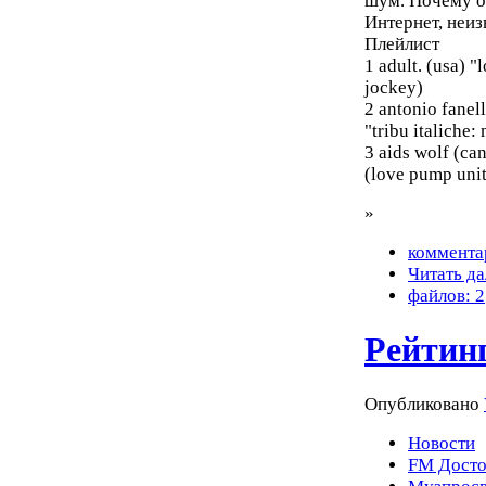
шум. Почему он
Интернет, неиз
Плейлист
1 adult. (usa) "
jockey)
2 antonio fanel
"tribu italiche:
3 aids wolf (ca
(love pump uni
»
коммента
Читать да
файлов: 2
Рейтин
Опубликовано
Новости
FM Досто