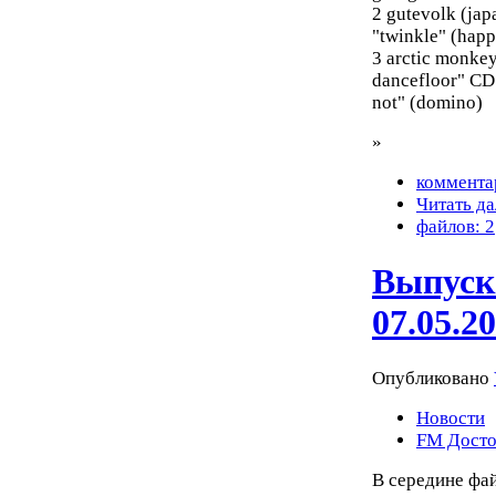
2 gutevolk (jap
"twinkle" (hap
3 arctic monkey
dancefloor" CD 
not" (domino)
»
коммента
Читать да
файлов: 2
Выпуск
07.05.2
Опубликовано
Новости
FM Досто
В середине фа