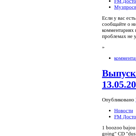
FM Досто
Музпросв
Если у вас ест
сообщайте о них
комментариях к
проблемах не 
»
коммента
Выпуск
13.05.2
Опубликовано
Новости
FM Досто
1 boozoo bajou 
going" CD "dus