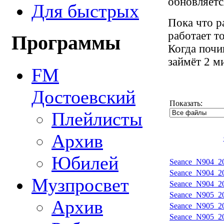
обновляется
Для быстрых
Пока что р
работает т
Программы
Когда почи
займёт 2 м
FM
Достоевский
Показать:
Плейлисты
Архив
Юбилей
Seance_N904_20
Seance_N904_20
Музпросвет
Seance_N904_20
Seance_N905_20
Архив
Seance_N905_20
Seance_N905_20