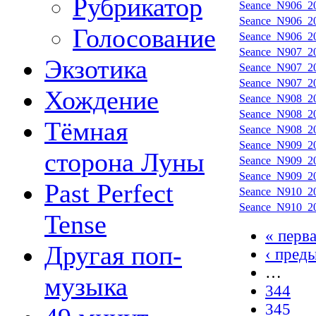
Рубрикатор
Seance_N906_20
Seance_N906_20
Голосование
Seance_N906_20
Seance_N907_20
Экзотика
Seance_N907_20
Seance_N907_20
Хождение
Seance_N908_20
Seance_N908_20
Тёмная
Seance_N908_20
Seance_N909_20
сторона Луны
Seance_N909_20
Seance_N909_20
Past Perfect
Seance_N910_20
Seance_N910_20
Tense
« перв
Другая поп-
‹ пред
…
музыка
344
345