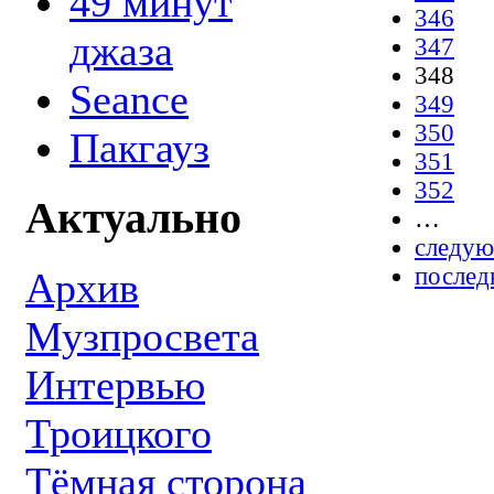
49 минут
346
джаза
347
348
Seance
349
350
Пакгауз
351
352
Актуально
…
следую
послед
Архив
Музпросвета
Интервью
Троицкого
Тёмная сторона