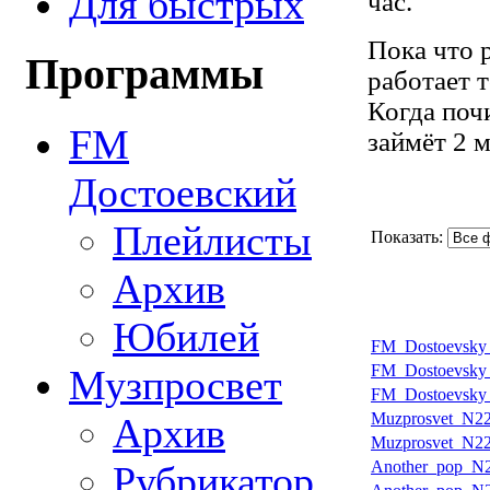
Для быстрых
час.
Пока что 
Программы
работает 
Когда почи
FM
займёт 2 
Достоевский
Плейлисты
Показать:
Архив
Юбилей
FM_Dostoevsky_
FM_Dostoevsky
Музпросвет
FM_Dostoevsky
Muzprosvet_N22
Архив
Muzprosvet_N22
Another_pop_N2
Рубрикатор