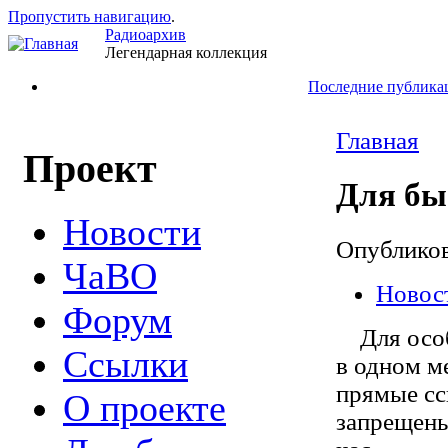
Пропустить навигацию
.
Радиоархив
Легендарная коллекция
Последние публика
Главная
Проект
Для бы
Новости
Опублико
ЧаВО
Новос
Форум
Для особо
Ссылки
в одном ме
прямые ссы
О проекте
запрещены