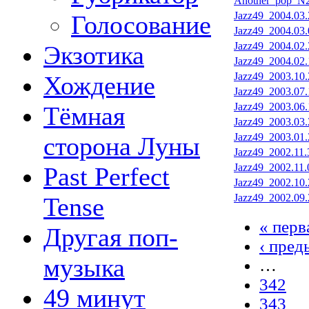
Another_pop_N2
Jazz49_2004.03.
Голосование
Jazz49_2004.03.
Jazz49_2004.02.
Экзотика
Jazz49_2004.02.
Jazz49_2003.10.
Хождение
Jazz49_2003.07.
Jazz49_2003.06.
Тёмная
Jazz49_2003.03.
Jazz49_2003.01.
сторона Луны
Jazz49_2002.11.
Jazz49_2002.11.
Past Perfect
Jazz49_2002.10.
Jazz49_2002.09.
Tense
« перв
Другая поп-
‹ пре
музыка
…
342
49 минут
343