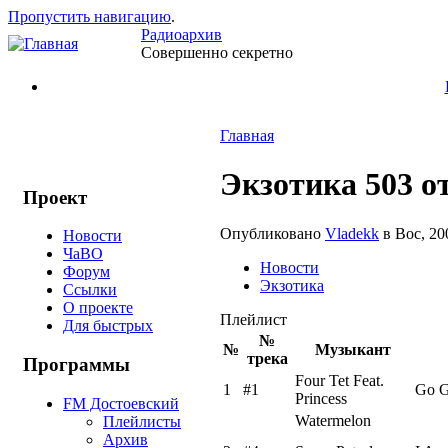
Пропустить навигацию
.
Радиоархив
Совершенно секретно
Главная
Экзотика 503 от
Проект
Опубликовано
Vladekk
в Вос, 20
Новости
ЧаВО
Новости
Форум
Экзотика
Ссылки
О проекте
Плейлист
Для быстрых
№
№
Музыкант
трека
Программы
Four Tet Feat.
1
#1
Go G
Princess
FM Достоевский
Watermelon
Плейлисты
Архив