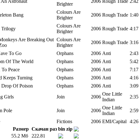
 An Astronaut
2006
Rough Trade
2:42
Brighter
Colours Are
eleton Bang
2006
Rough Trade
1:40
Brighter
Colours Are
 Trilogy
2006
Rough Trade
4:17
Brighter
Monkeys Are Breaking Out
Colours Are
2006
Rough Trade
3:16
Zoo
Brighter
 Have To Go
Orphans
2006
Anti
2:43
om Of The World
Orphans
2006
Anti
5:42
 To Peace
Orphans
2006
Anti
7:17
d Keeps Turning
Orphans
2006
Anti
4:16
e Drop Of Poison
Orphans
2006
Anti
3:09
One Little
g Girls
Join
2006
2:35
Indian
One Little
m Pole
Join
2006
2:59
Indian
e
Fictions
2006
EMI/Capital
4:26
Размер
Скачан раз
bin
zip
55.2 Мб
222.81