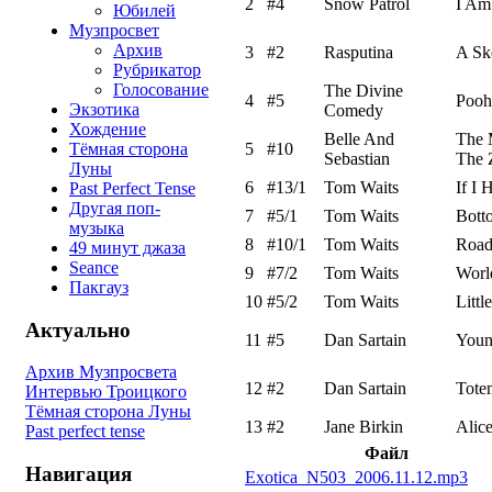
2
#4
Snow Patrol
I Am
Юбилей
Музпросвет
Архив
3
#2
Rasputina
A Sk
Рубрикатор
Голосование
The Divine
4
#5
Pooh
Экзотика
Comedy
Хождение
Belle And
The 
Тёмная сторона
5
#10
Sebastian
The 
Луны
6
#13/1
Tom Waits
If I
Past Perfect Tense
Другая поп-
7
#5/1
Tom Waits
Bott
музыка
8
#10/1
Tom Waits
Road
49 минут джаза
Seance
9
#7/2
Tom Waits
Worl
Пакгауз
10
#5/2
Tom Waits
Littl
Актуально
11
#5
Dan Sartain
Youn
Архив Музпросвета
12
#2
Dan Sartain
Tote
Интервью Троицкого
Тёмная сторона Луны
13
#2
Jane Birkin
Alic
Past perfect tense
Файл
Навигация
Exotica_N503_2006.11.12.mp3