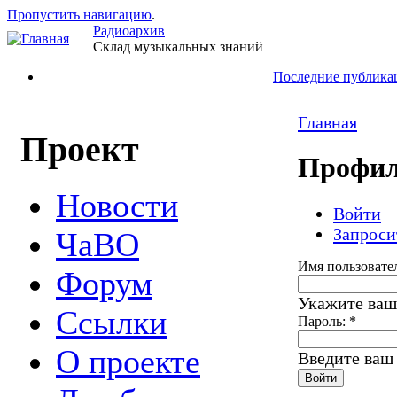
Пропустить навигацию
.
Радиоархив
Склад музыкальных знаний
Последние публика
Главная
Проект
Профил
Новости
Войти
Запроси
ЧаВО
Имя пользовате
Форум
Укажите ваш
Ссылки
Пароль:
*
О проекте
Введите ваш 