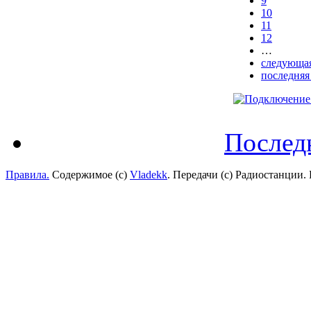
9
10
11
12
…
следующая
последняя
Послед
Правила.
Содержимое (с)
Vladekk
. Передачи (с) Радиостанции.