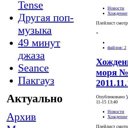
Tense
Новости
Хождение
Другая поп-
Плейлист смотр
музыка
»
49 минут
файлов: 2
джаза
Хождени
Seance
моря №
Пакгауз
2011.11.
Актуально
Опубликовано
11-15 13:40
Новости
Архив
Хождение
Плейлист смотр