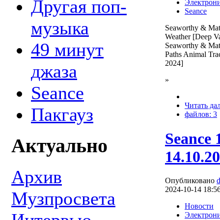
Другая поп-
Электрон
Seance
музыка
Seaworthy & Mat
Weather [Deep Va
49 минут
Seaworthy & Mat
Paths Animal Tra
2024]
джаза
»
Seance
Читать да
Пакгауз
файлов: 3
Seance 
Актуально
14.10.2
Архив
Опубликовано
2024-10-14 18:5
Музпросвета
Новости
Электрон