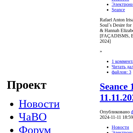
Электрон
Seance
Rafael Anton Iris
Soul´s Desire for
& Hannah Elizab
[FAÇADISMS, Bla
2024]
»
1 коммент
Читать да
файлов: 3
Проект
Seance 
11.11.20
Новости
Опубликовано
ЧаВО
2024-11-11 18:59
Форум
Новости
Электрон