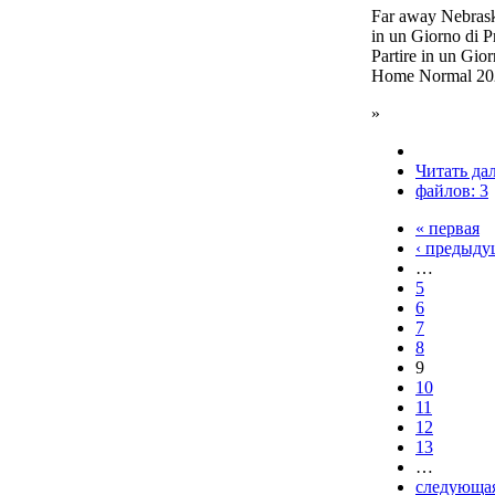
Far away Nebras
in un Giorno di 
Partire in un Gio
Home Normal 20
»
Читать да
файлов: 3
« первая
‹ предыду
…
5
6
7
8
9
10
11
12
13
…
следующая