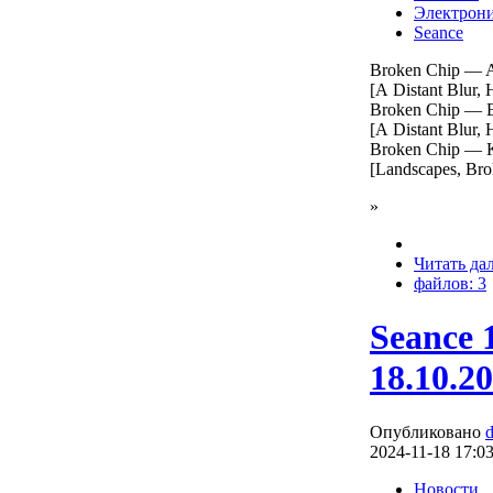
Электрон
Seance
Broken Chip — A
[A Distant Blur,
Broken Chip — E
[A Distant Blur,
Broken Chip — K
[Landscapes, Bro
»
Читать да
файлов: 3
Seance 
18.10.2
Опубликовано
2024-11-18 17:0
Новости