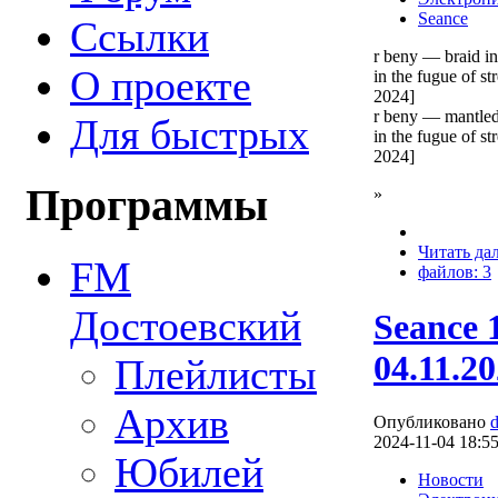
Seance
Ссылки
r beny — braid in
О проекте
in the fugue of st
2024]
r beny — mantled
Для быстрых
in the fugue of st
2024]
Программы
»
Читать да
FM
файлов: 3
Достоевский
Seance 
04.11.2
Плейлисты
Архив
Опубликовано
2024-11-04 18:5
Юбилей
Новости