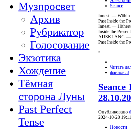
Электрон
Музпросвет
Seance
Архив
Innesti — Within
Past Inside the P
Innesti — Hithert
Рубрикатор
Inside the Presen
AUSKLANG — M
Голосование
Past Inside the P
»
Экзотика
Хождение
Читать да
файлов: 3
Тёмная
Seance 
сторона Луны
28.10.2
Past Perfect
Опубликовано
2024-10-28 19:1
Tense
Новости