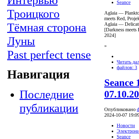
Интервью
Seance
Троицкого
Aglaia — Plankto
meets Red, Proje
Тёмная сторона
Aglaia — Delicat
[Darkness meets 
2024]
Луны
»
Past perfect tense
Читать да
файлов: 3
Навигация
Seance 
Последние
07.10.2
публикации
Опубликовано
2024-10-07 19:0
Новости
Электрон
Seance