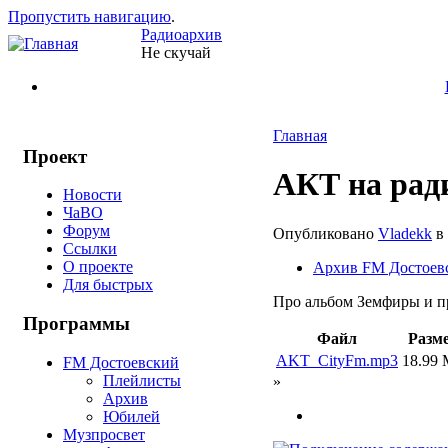
Пропустить навигацию
.
Радиоархив
Не скучай
Главная
Проект
АКТ на ра
Новости
ЧаВО
Форум
Опубликовано
Vladekk
в 
Ссылки
О проекте
Архив FM Достоев
Для быстрых
Про альбом Земфиры и пр
Программы
Файл
Разм
AKT_CityFm.mp3
18.99
FM Достоевский
Плейлисты
»
Архив
Юбилей
Музпросвет