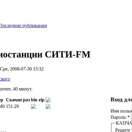
Последние публикации
диостанции СИТИ-FM
Сре, 2008-07-30 15:32
ского
очее, 40 минут.
Вход дл
ер
Скачан раз
bin
zip
 Мб
151.29
Имя польз
Пароль:
*
КАПЧ
Решите 