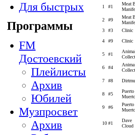
Для быстрых
Meat B
1
#1
Manife
Meat B
2
#9
Программы
Manife
3
#3
Clinic
4
#9
Clinic
FM
Anima
5
#1
Достоевский
Collec
Anima
6
#4
Плейлисты
Collec
7
#8
Dirtmu
Архив
Puerto
8
#5
Юбилей
Muert
Puerto
9
#6
Музпросвет
Muert
Dave
Архив
10
#1
Cloud