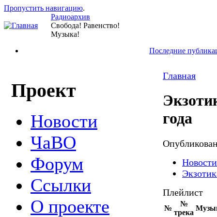
Пропустить навигацию
.
Радиоархив
Свобода! Равенство!
Музыка!
Последние публика
Главная
Проект
Экзотик
года
Новости
ЧаВО
Опубликова
Форум
Новости
Экзотик
Ссылки
Плейлист
О проекте
№
№
Музы
трека