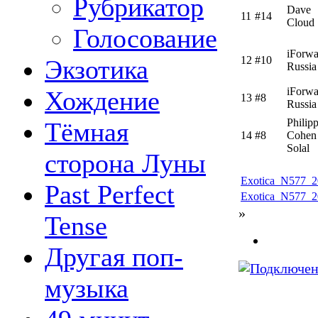
Рубрикатор
Dave
11
#14
Cloud
Голосование
iForwa
12
#10
Экзотика
Russia
iForwa
Хождение
13
#8
Russia
Philip
Тёмная
14
#8
Cohen
Solal
сторона Луны
Exotica_N577_2
Past Perfect
Exotica_N577_2
»
Tense
Другая поп-
музыка