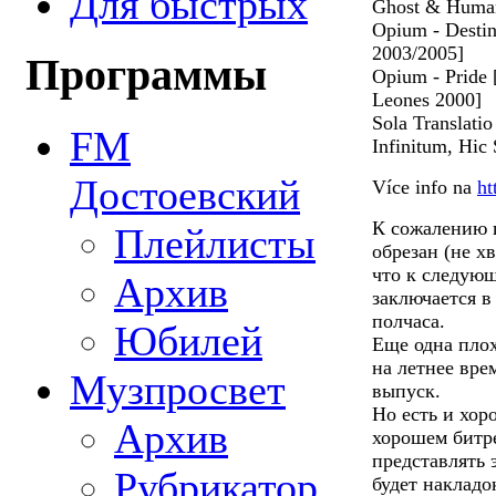
Для быстрых
Ghost & Human
Opium - Destin
2003/2005]
Программы
Opium - Pride 
Leones 2000]
Sola Translati
FM
Infinitum, Hic
Достоевский
Více info na
ht
К сожалению 
Плейлисты
обрезан (не хв
что к следую
Архив
заключается в
полчаса.
Юбилей
Еще одна плох
на летнее вре
Музпросвет
выпуск.
Но есть и хор
Архив
хорошем битре
представлять 
Рубрикатор
будет накладо