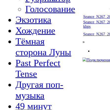
Голосование
Экзотика
Seance_N267_20
Seance_N267_20
kbps
Хождение
Seance_N267_20
Тёмная
»
сторона Луны
Past Perfect
Tense
Другая поп-
музыка
49 минут