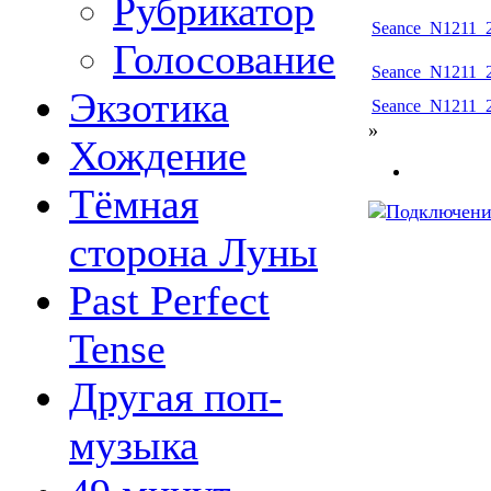
Рубрикатор
Seance_N1211_2
Голосование
Seance_N1211_2
Экзотика
Seance_N1211_2
»
Хождение
Тёмная
сторона Луны
Past Perfect
Tense
Другая поп-
музыка