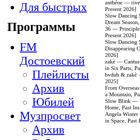
anthéne — river
Для быстрых
Present 2026]
Slow Dancing 
Dream Season, 
Программы
36 — Principle
Present 2026]
Slow Dancing 
FM
Disappearing Co
2026]
Достоевский
zakè — Cantus 
in Six Parts, P
Плейлисты
bvdub & zakè —
2025]
Архив
From Overseas 
a Mountain, Pas
Юбилей
Slow Blink — L
Home, Past Ins
Музпросвет
Angela Winter 
in Space, Past 
Архив