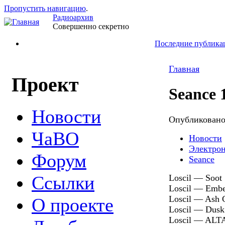
Пропустить навигацию
.
Радиоархив
Совершенно секретно
Последние публика
Главная
Проект
Seance 
Новости
Опубликован
ЧаВО
Новости
Электро
Форум
Seance
Ссылки
Loscil — Soot 
Loscil — Ember
Loscil — Ash C
О проекте
Loscil — Dusk 
Loscil — ALTA 