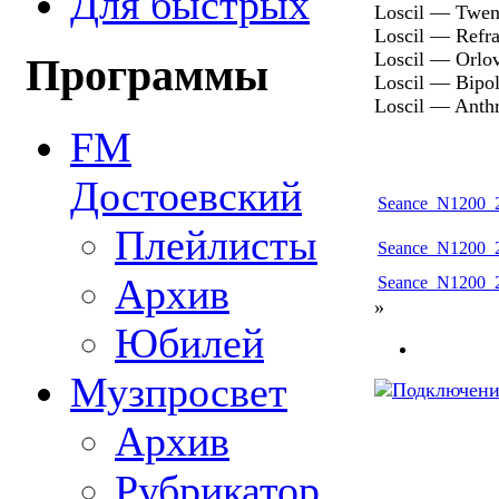
Для быстрых
Loscil — Twent
Loscil — Refra
Loscil — Orlova
Программы
Loscil — Bipola
Loscil — Anthr
FM
Достоевский
Seance_N1200_2
Плейлисты
Seance_N1200_2
Архив
Seance_N1200_2
»
Юбилей
Музпросвет
Архив
Рубрикатор