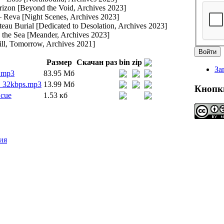
izon [Beyond the Void, Archives 2023]
Reva [Night Scenes, Archives 2023]
teau Burial [Dedicated to Desolation, Archives 2023]
 the Sea [Meander, Archives 2023]
till, Tomorrow, Archives 2021]
Размер
Скачан раз
bin
zip
За
.mp3
83.95 Мб
_32kbps.mp3
13.99 Мб
Кнопк
.cue
1.53 кб