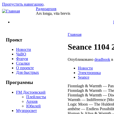
Пропустить навигацию
.
Радиоархив
Ars longa, vita brevis
Главная
Проект
Seance 1104 
Новости
ЧаВО
Форум
Опубликовано
deadbook
в 
Ссылки
О проекте
Новости
Для быстрых
Электроника
Seance
Программы
Fionnlagh & Warmth — Paral
Fionnlagh & Warmth — The 
FM Достоевский
Fionnlagh & Warmth — Disc
Плейлисты
Warmth — Indifference [Mou
Архив
Logic Moon — The Huldenb
Юбилей
anthéne — Endless Possibili
Музпросвет
Human Is Alive & Warmth —