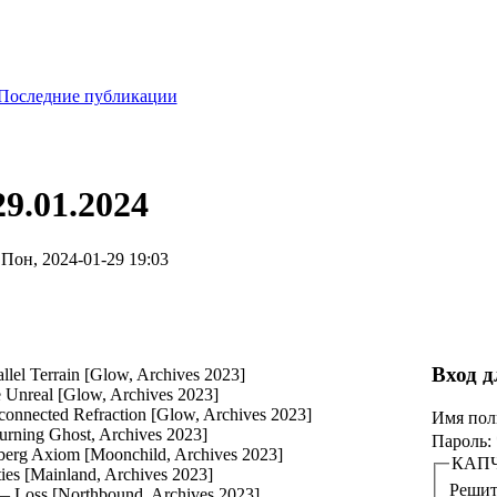
Последние публикации
29.01.2024
Пон, 2024-01-29 19:03
Вход д
lel Terrain [Glow, Archives 2023]
Unreal [Glow, Archives 2023]
onnected Refraction [Glow, Archives 2023]
Имя пол
rning Ghost, Archives 2023]
Пароль:
erg Axiom [Moonchild, Archives 2023]
КАП
ties [Mainland, Archives 2023]
Решите
 Loss [Northbound, Archives 2023]