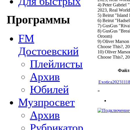
Для быстрых
4) Peter Gabriel 
2023, Real World
5) Beirut "Island
Программы
6) Beirut "Hadse
7) GusGus "Riva
8) GusGus "Brea
FM
Oroom)
9) Oliver Marson
Choose This?, 20
Достоевский
10) Oliver Marso
Choose This?, 20
Плейлисты
Файл
Архив
Exotica2023111
Юбилей
»
Музпросвет
Архив
Рубрикатор