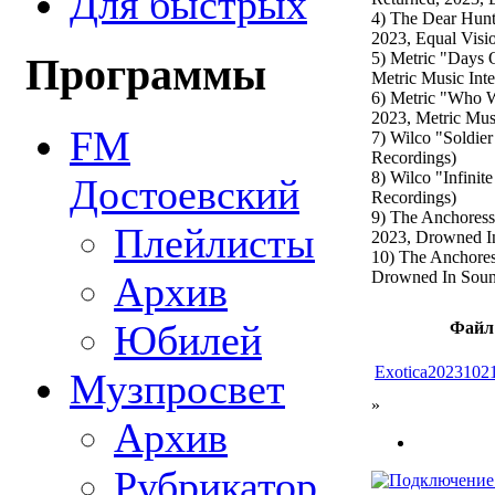
Для быстрых
4) The Dear Hunt
2023, Equal Visi
5) Metric "Days O
Программы
Metric Music Inte
6) Metric "Who W
2023, Metric Musi
FM
7) Wilco "Soldie
Recordings)
8) Wilco "Infinit
Достоевский
Recordings)
9) The Anchoress 
Плейлисты
2023, Drowned I
10) The Anchores
Drowned In Sou
Архив
Юбилей
Файл
Exotica2023102
Музпросвет
»
Архив
Рубрикатор