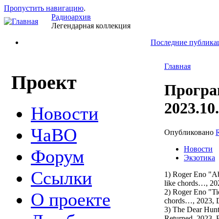
Пропустить навигацию
.
Радиоархив
Легендарная коллекция
Последние публика
Главная
Проект
Програ
2023.10
Новости
ЧаВО
Опубликовано
Новости
Форум
Экзотика
Ссылки
1) Roger Eno "Ab
like chords…, 2
2) Roger Eno "Tid
О проекте
chords…, 2023,
3) The Dear Hunt
Returned, 2023, 