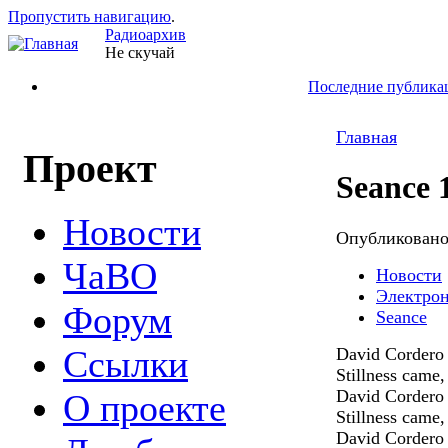
Пропустить навигацию
.
Радиоархив
Не скучай
Последние публика
Главная
Проект
Seance 
Новости
Опубликован
ЧаВО
Новости
Электро
Форум
Seance
Ссылки
David Cordero 
Stillness came,
David Cordero 
О проекте
Stillness came,
David Cordero 