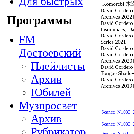
Для быстрых
[Komorebi 木
David Cordero
Archives 2022]
Программы
David Cordero 
Insomniacs, Da
David Cordero
FM
Series 2021]
David Cordero
Достоевский
David Cordero
Archives 2020]
Плейлисты
David Cordero 
Tongue Shadow
Архив
David Cordero 
Archives 2019]
Юбилей
Музпросвет
Seance_N1033_2
Архив
Seance_N1033_2
Рубрикатор
Seance_N1033_2