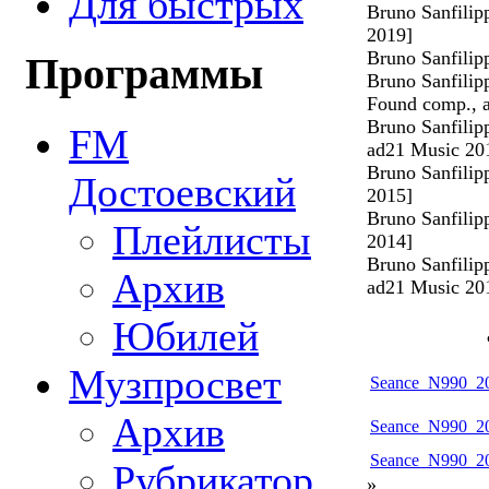
Для быстрых
Bruno Sanfilip
2019]
Bruno Sanfilip
Программы
Bruno Sanfili
Found comp., 
Bruno Sanfilip
FM
ad21 Music 20
Bruno Sanfilip
Достоевский
2015]
Bruno Sanfili
Плейлисты
2014]
Bruno Sanfilip
Архив
ad21 Music 20
Юбилей
Музпросвет
Seance_N990_20
Архив
Seance_N990_20
Seance_N990_20
Рубрикатор
»