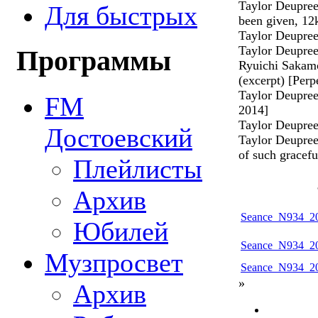
Taylor Deupree
Для быстрых
been given, 12
Taylor Deupree
Taylor Deupre
Программы
Ryuichi Sakamo
(excerpt) [Perp
Taylor Deupre
FM
2014]
Taylor Deupree
Достоевский
Taylor Deupree
of such gracef
Плейлисты
Архив
Seance_N934_20
Юбилей
Seance_N934_20
Музпросвет
Seance_N934_20
»
Архив