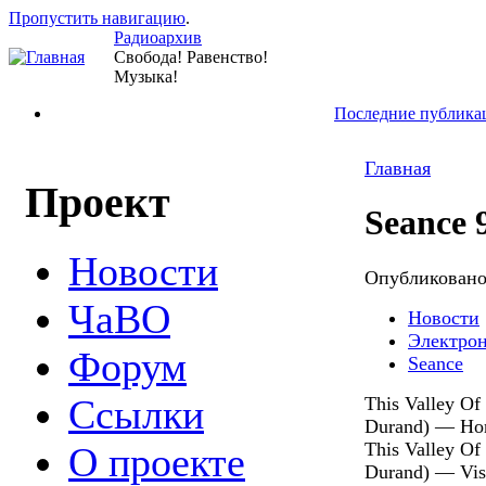
Пропустить навигацию
.
Радиоархив
Свобода! Равенство!
Музыка!
Последние публика
Главная
Проект
Seance 
Новости
Опубликован
ЧаВО
Новости
Электро
Форум
Seance
Ссылки
This Valley Of
Durand) — Honi
This Valley Of
О проекте
Durand) — Vist