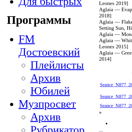
Для быстрых
Leones 2019]
Aglaia — Evapo
2018]
Программы
Aglaia — Flake
Setting Sun, H
Aglaia — Mona
FM
Aglaia — White
Leones 2015]
Достоевский
Aglaia — Green
2014]
Плейлисты
Архив
Seance_N877_20
Юбилей
Seance_N877_20
Музпросвет
Seance_N877_20
»
Архив
Рубрикатор