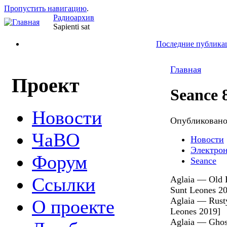
Пропустить навигацию
.
Радиоархив
Sapienti sat
Последние публика
Главная
Проект
Seance 
Новости
Опубликован
ЧаВО
Новости
Электро
Форум
Seance
Ссылки
Aglaia — Old 
Sunt Leones 2
Aglaia — Rust
О проекте
Leones 2019]
Aglaia — Ghos