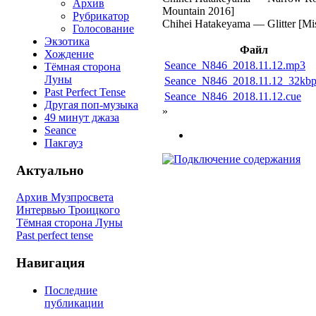
Архив
Mountain 2016]
Рубрикатор
Chihei Hatakeyama — Glitter [Mi
Голосование
Экзотика
Файл
Хождение
Seance_N846_2018.11.12.mp3
Тёмная сторона
Луны
Seance_N846_2018.11.12_32kb
Past Perfect Tense
Seance_N846_2018.11.12.cue
Другая поп-музыка
»
49 минут джаза
Seance
Пакгауз
Актуально
Архив Музпросвета
Интервью Троицкого
Тёмная сторона Луны
Past perfect tense
Навигация
Последние
публикации