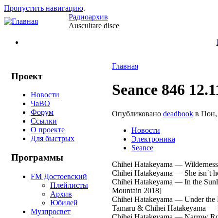
Пропустить навигацию
.
Радиоархив
Auscultare disce
Главная
Проект
Seance 846 12.1
Новости
ЧаВО
Форум
Опубликовано
deadbook
в Пон, 
Ссылки
О проекте
Новости
Для быстрых
Электроника
Seance
Программы
Chihei Hatakeyama — Wilderness
Chihei Hatakeyama — She isn´t h
FM Достоевский
Chihei Hatakeyama — In the Sunli
Плейлисты
Mountain 2018]
Архив
Chihei Hatakeyama — Under the 
Юбилей
Tamaru & Chihei Hatakeyama — In
Музпросвет
Chihei Hatakeyama — Narrow Road