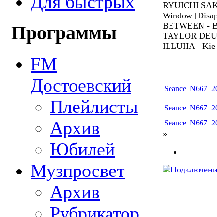
Для быстрых
RYUICHI SAK
Window [Disap
BETWEEN - Bet
Программы
TAYLOR DEUPRE
ILLUHA - Kie 
FM
Достоевский
Seance_N667_20
Плейлисты
Seance_N667_20
Архив
Seance_N667_20
»
Юбилей
Музпросвет
Архив
Рубрикатор