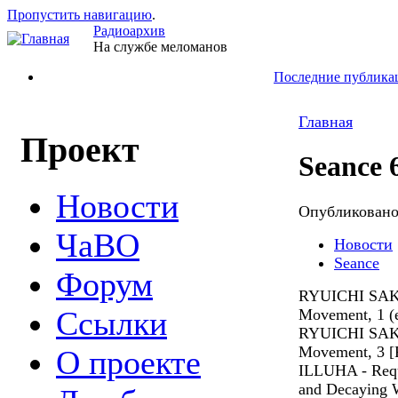
Пропустить навигацию
.
Радиоархив
На службе меломанов
Последние публика
Главная
Проект
Seance 
Новости
Опубликован
ЧаВО
Новости
Seance
Форум
RYUICHI SA
Ссылки
Movement, 1 (e
RYUICHI SA
Movement, 3 [P
О проекте
ILLUHA - Requi
and Decaying 